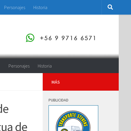
Personajes
Historia
o
Personajes
Historia
MÁS
PUBLICIDAD
de
gua de