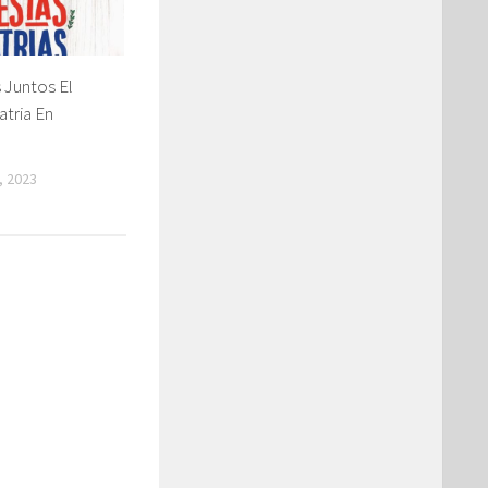
Juntos El
tria En
, 2023