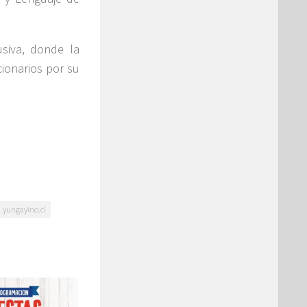
usiva, donde la
cionarios por su
yungayino.cl