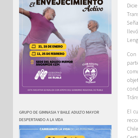
Dici
Tran
Seña
llev
Leng
Con 
part
comu
obje
cond
Tráns
El c
GRUPO DE GIMNASIA Y BAILE ADULTO MAYOR
reco
DESPERTANDO A LA VIDA
Chil
Cert