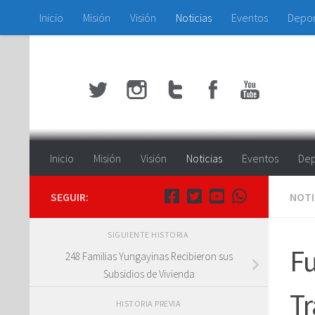
Inicio
Misión
Visión
Noticias
Eventos
Depo
Saltar al contenido
Inicio
Misión
Visión
Noticias
Eventos
Dep
SEGUIR:
NOTI
SIGUIENTE HISTORIA
Fu
248 Familias Yungayinas Recibieron sus
Subsidios de Vivienda
Tr
HISTORIA PREVIA