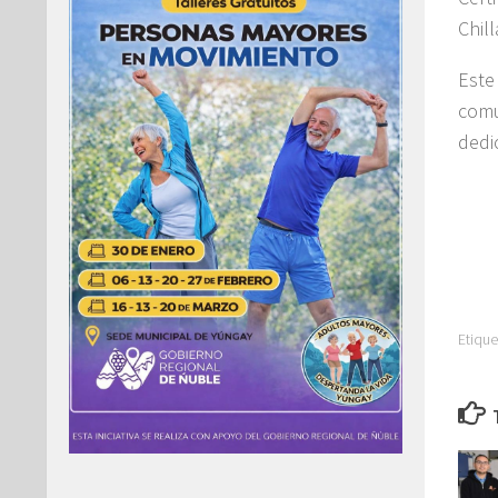
Chil
Este
comu
dedi
Etique