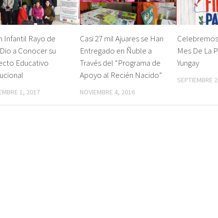
n Infantil Rayo de
Casi 27 mil Ajuares se Han
Celebremos 
Dio a Conocer su
Entregado en Ñuble a
Mes De La Pa
ecto Educativo
Través del “Programa de
Yungay
tucional
Apoyo al Recién Nacido”
SEPTIEMBRE 2
EMBRE 1, 2017
NOVIEMBRE 4, 2016