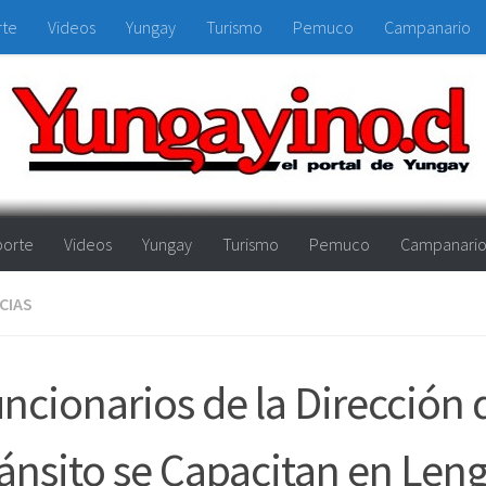
rte
Videos
Yungay
Turismo
Pemuco
Campanario
orte
Videos
Yungay
Turismo
Pemuco
Campanari
CIAS
ncionarios de la Dirección 
ánsito se Capacitan en Len