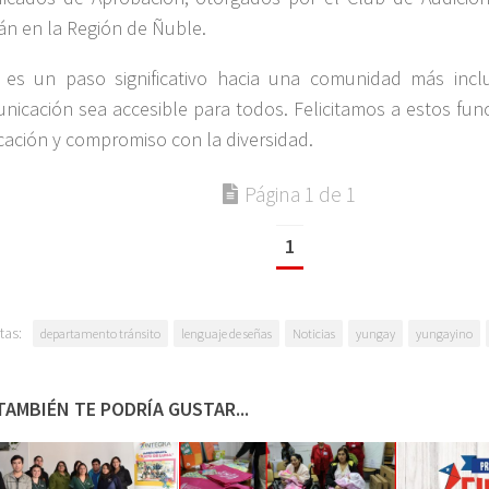
lán en la Región de Ñuble.
 es un paso significativo hacia una comunidad más incl
nicación sea accesible para todos. Felicitamos a estos fun
cación y compromiso con la diversidad.
Página 1 de 1
1
tas:
departamento tránsito
lenguaje de señas
Noticias
yungay
yungayino
TAMBIÉN TE PODRÍA GUSTAR...