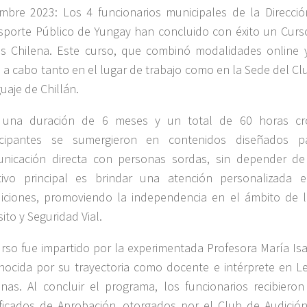
embre 2023: Los 4 funcionarios municipales de la Direcció
sporte Público de Yungay han concluido con éxito un Cur
s Chilena. Este curso, que combinó modalidades online y
ó a cabo tanto en el lugar de trabajo como en la Sede del Cl
uaje de Chillán.
una duración de 6 meses y un total de 60 horas cro
icipantes se sumergieron en contenidos diseñados par
nicación directa con personas sordas, sin depender de 
tivo principal es brindar una atención personalizada 
iciones, promoviendo la independencia en el ámbito de 
ito y Seguridad Vial.
urso fue impartido por la experimentada Profesora María Is
nocida por su trayectoria como docente e intérprete en 
enas. Al concluir el programa, los funcionarios recibiero
ificados de Aprobación, otorgados por el Club de Audició