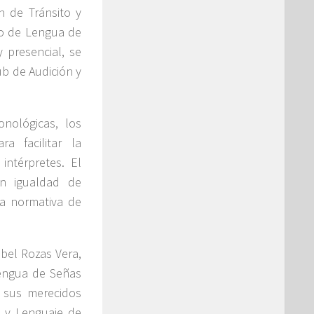
n de Tránsito y
so de Lengua de
 presencial, se
ub de Audición y
nológicas, los
a facilitar la
intérpretes. El
en igualdad de
la normativa de
abel Rozas Vera,
Lengua de Señas
n sus merecidos
n y Lenguaje de