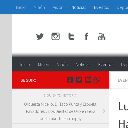
Inicio
Misión
Visión
Noticias
Eventos
Depo
Saltar al contenido
Inicio
Misión
Visión
Noticias
Eventos
Dep
SEGUIR:
EVE
SIGUIENTE HISTORIA
Lu
Orquesta Micelio, D’ Taco Punta y Espuela,
Payadores y Los Dientes de Oro en Feria
Costumbrista en Yungay
Ha