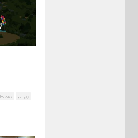
Noticias
yungay