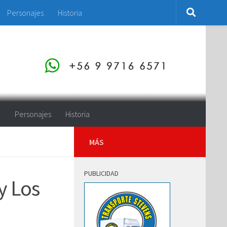
Personajes
Historia
o
Personajes
Historia
MÁS
PUBLICIDAD
y Los