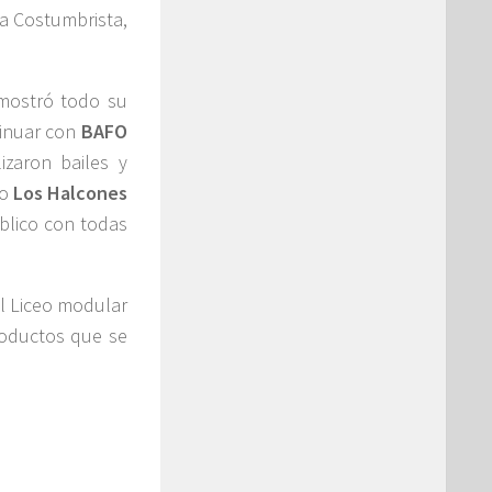
ia Costumbrista,
emostró todo su
tinuar con
BAFO
izaron bailes y
po
Los Halcones
úblico con todas
el Liceo modular
productos que se