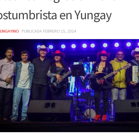
stumbrista en Yungay
YUNGAYINO
· PUBLICADA
FEBRERO 15, 2024