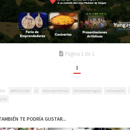
Página 1 de 1
1
tas:
BAFO Yumbel
cl
feria costumbrista
los halcones negros
lucho castillo
yino
TAMBIÉN TE PODRÍA GUSTAR...