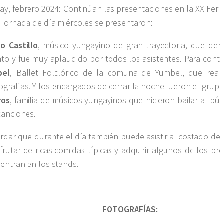
ay, febrero 2024: Continúan las presentaciones en la XX Fer
a jornada de día miércoles se presentaron:
o Castillo
, músico yungayino de gran trayectoria, que d
nto y fue muy aplaudido por todos los asistentes. Para con
bel
, Ballet Folclórico de la comuna de Yumbel, que real
ografías. Y los encargados de cerrar la noche fueron el gru
ros
, familia de músicos yungayinos que hicieron bailar al p
canciones.
rdar que durante el día también puede asistir al costado d
sfrutar de ricas comidas típicas y adquirir algunos de los 
entran en los stands.
FOTOGRAFÍAS: