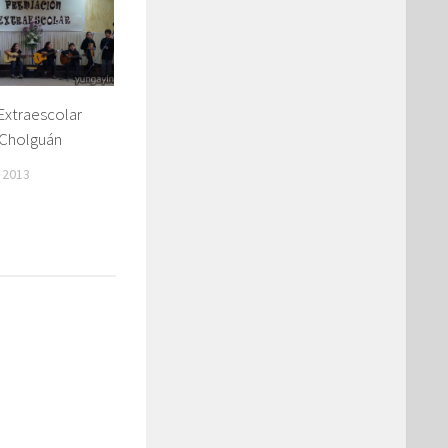
Extraescolar
 Cholguán
 2013