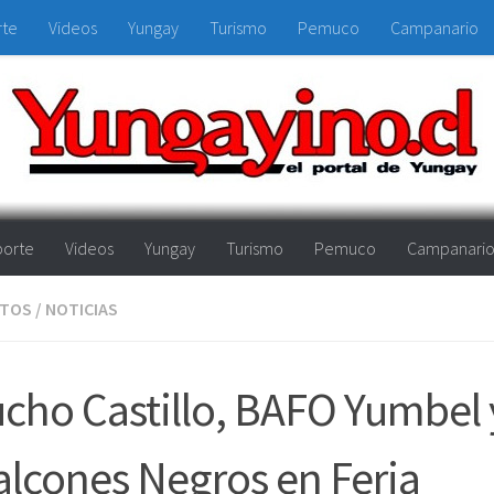
rte
Videos
Yungay
Turismo
Pemuco
Campanario
orte
Videos
Yungay
Turismo
Pemuco
Campanari
NTOS
/
NOTICIAS
cho Castillo, BAFO Yumbel 
lcones Negros en Feria