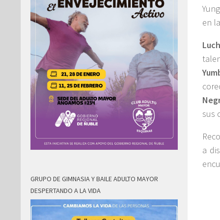
Yung
en l
Luch
tale
Yum
core
Neg
sus 
Reco
a di
encu
GRUPO DE GIMNASIA Y BAILE ADULTO MAYOR
DESPERTANDO A LA VIDA