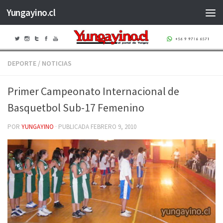
Yungayino.cl
Saltar al contenido
DEPORTE
/
NOTICIAS
Primer Campeonato Internacional de
Basquetbol Sub-17 Femenino
POR
YUNGAYINO
· PUBLICADA
FEBRERO 9, 2010