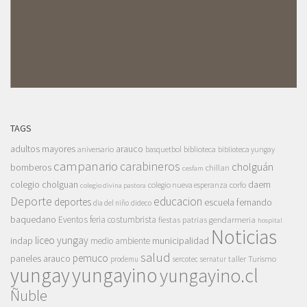
TAGS
adultos mayores
arauco
aniversario
basquetbol
biblioteca
biblioteca yungay
campanario
carabineros
cholguán
bomberos
chillan
cesfam
colegio cholguan
daem
colegio nueva esperanza
corfo
colegio divina pastora
Deporte
educacion
deportes
escuela fernando
dia del niño
dideco
baquedano
Eventos
feria costumbrista
gendarmeria
fiestas patrias
hospital
Noticias
liceo yungay
indap
municipalidad
medio ambiente
salud
pemuco
paneles arauco
taller
Turismo
prodemu
sercotec
sernatur
yungay
yungayino
yungayino.cl
Ñuble