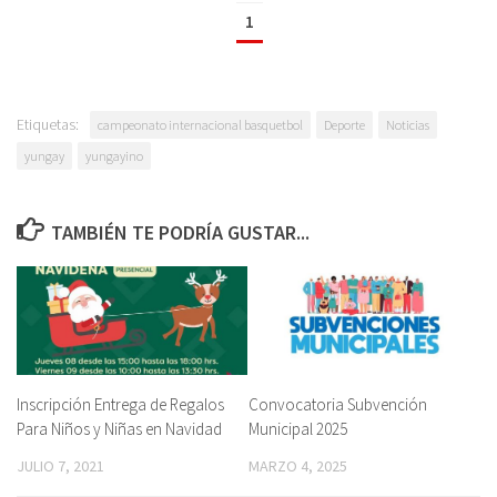
1
Etiquetas:
campeonato internacional basquetbol
Deporte
Noticias
yungay
yungayino
TAMBIÉN TE PODRÍA GUSTAR...
Inscripción Entrega de Regalos
Convocatoria Subvención
Para Niños y Niñas en Navidad
Municipal 2025
JULIO 7, 2021
MARZO 4, 2025