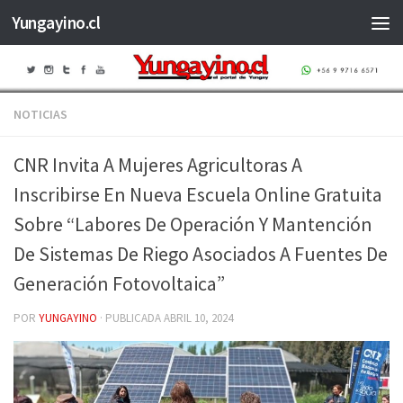
Yungayino.cl
Saltar al contenido
NOTICIAS
CNR Invita A Mujeres Agricultoras A
Inscribirse En Nueva Escuela Online Gratuita
Sobre “Labores De Operación Y Mantención
De Sistemas De Riego Asociados A Fuentes De
Generación Fotovoltaica”
POR
YUNGAYINO
· PUBLICADA
ABRIL 10, 2024