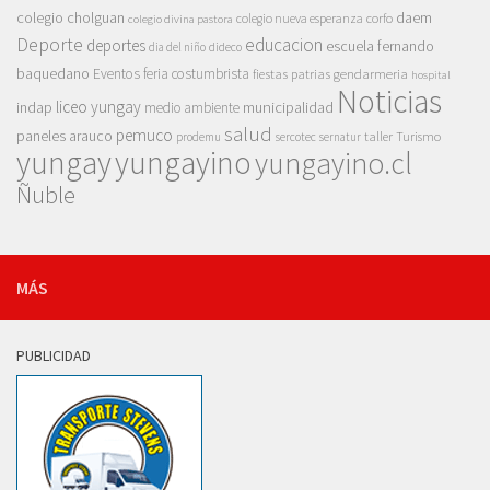
colegio cholguan
daem
colegio nueva esperanza
corfo
colegio divina pastora
Deporte
educacion
deportes
escuela fernando
dia del niño
dideco
baquedano
Eventos
feria costumbrista
gendarmeria
fiestas patrias
hospital
Noticias
liceo yungay
indap
municipalidad
medio ambiente
salud
pemuco
paneles arauco
taller
Turismo
prodemu
sercotec
sernatur
yungay
yungayino
yungayino.cl
Ñuble
MÁS
PUBLICIDAD