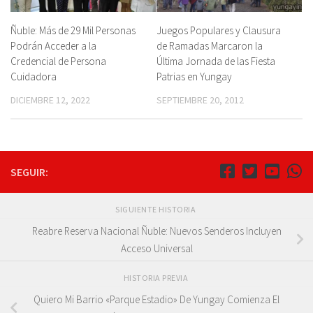
Ñuble: Más de 29 Mil Personas
Juegos Populares y Clausura
Podrán Acceder a la
de Ramadas Marcaron la
Credencial de Persona
Última Jornada de las Fiesta
Cuidadora
Patrias en Yungay
DICIEMBRE 12, 2022
SEPTIEMBRE 20, 2012
SEGUIR:
SIGUIENTE HISTORIA
Reabre Reserva Nacional Ñuble: Nuevos Senderos Incluyen
Acceso Universal
HISTORIA PREVIA
Quiero Mi Barrio «Parque Estadio» De Yungay Comienza El