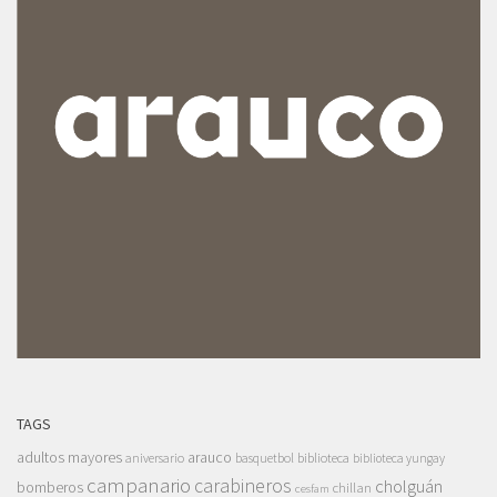
TAGS
adultos mayores
arauco
aniversario
basquetbol
biblioteca
biblioteca yungay
campanario
carabineros
cholguán
bomberos
chillan
cesfam