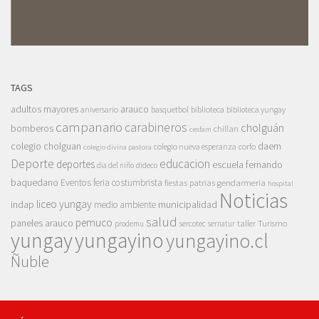
TAGS
adultos mayores
arauco
aniversario
basquetbol
biblioteca
biblioteca yungay
campanario
carabineros
cholguán
bomberos
chillan
cesfam
colegio cholguan
daem
colegio nueva esperanza
corfo
colegio divina pastora
Deporte
educacion
deportes
escuela fernando
dia del niño
dideco
baquedano
Eventos
feria costumbrista
gendarmeria
fiestas patrias
hospital
Noticias
liceo yungay
indap
municipalidad
medio ambiente
salud
pemuco
paneles arauco
taller
Turismo
prodemu
sercotec
sernatur
yungay
yungayino
yungayino.cl
Ñuble