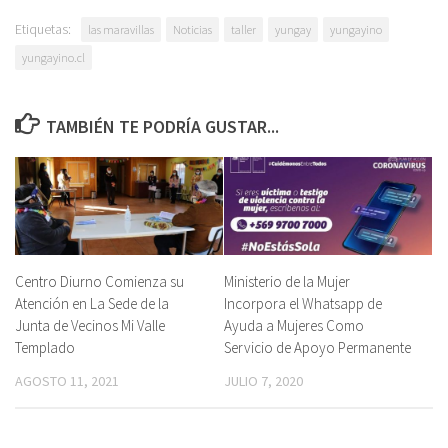
Etiquetas:
las maravillas
Noticias
taller
yungay
yungayino
yungayino.cl
TAMBIÉN TE PODRÍA GUSTAR...
Centro Diurno Comienza su
Ministerio de la Mujer
Atención en La Sede de la
Incorpora el Whatsapp de
Junta de Vecinos Mi Valle
Ayuda a Mujeres Como
Templado
Servicio de Apoyo Permanente
AGOSTO 11, 2021
JULIO 7, 2020