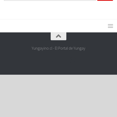
Yungayino.cl - El Portal de Yungay