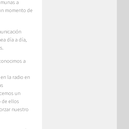
comunas a
r un momento de
municación
ea día a día,
s.
econocimos a
en la radio en
as
hacemos un
 de ellos
orzar nuestro