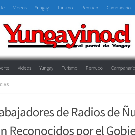
rte
Videos
Yungay
Turismo
Pemuco
Campanario
orte
Videos
Yungay
Turismo
Pemuco
Campanari
CIAS
abajadores de Radios de Ñ
n Reconocidos por el Gobi