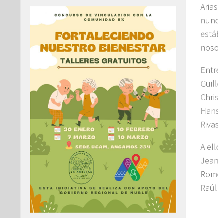
Aria
nunc
está
noso
Entr
Guil
Chri
Hans
Rivas
A el
Jean
Rome
Raúl