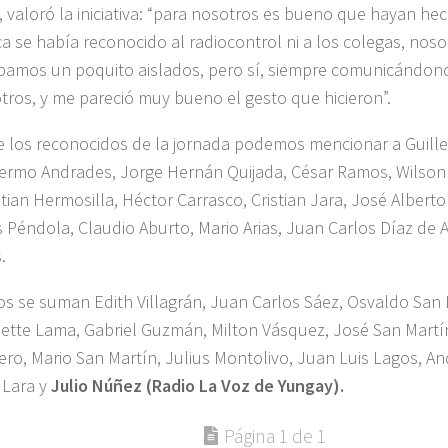
s, valoró la iniciativa: “para nosotros es bueno que hayan h
a se había reconocido al radiocontrol ni a los colegas, nos
bamos un poquito aislados, pero sí, siempre comunicándon
tros, y me pareció muy bueno el gesto que hicieron”.
e los reconocidos de la jornada podemos mencionar a Guill
lermo Andrades, Jorge Hernán Quijada, César Ramos, Wilson
stian Hermosilla, Héctor Carrasco, Cristian Jara, José Albert
 Péndola, Claudio Aburto, Mario Arias, Juan Carlos Díaz de A
.
los se suman Edith Villagrán, Juan Carlos Sáez, Osvaldo San 
ette Lama, Gabriel Guzmán, Milton Vásquez, José San Martín
ro, Mario San Martín, Julius Montolivo, Juan Luis Lagos, An
 Lara y
Julio Núñez (Radio La Voz de Yungay).
Página 1 de 1