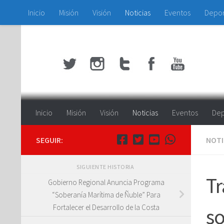
Inicio
Misión
Visión
Noticias
Eventos
Depo
Saltar al contenido
Inicio
Misión
Visión
Noticias
Eventos
Dep
SEGUIR:
NOTI
SIGUIENTE HISTORIA
Tr
Gobierno Regional Anuncia Programa
“Soberanía Marítima de Ñuble” Para
Fortalecer el Desarrollo de la Costa
so