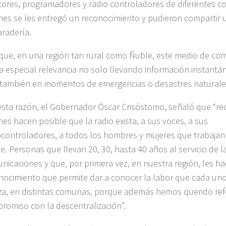
tores, programadores y radio controladores de diferentes 
nes se les entregó un reconocimiento y pudieron comparti
radería.
 que, en una región tan rural como Ñuble, este medio de co
a especial relevancia no solo llevando información instantán
 también en momentos de emergencias o desastres naturale
esta razón, el Gobernador Óscar Crisóstomo, señaló que “r
nes hacen posible que la radio exista, a sus voces, a sus
ocontroladores, a todos los hombres y mujeres que trabajan 
e. Personas que llevan 20, 30, hasta 40 años al servicio de l
nicaciones y que, por primera vez, en nuestra región, les 
nocimiento que permite dar a conocer la labor que cada uno
iza, en distintas comunas, porque además hemos querido ref
romiso con la descentralización”.