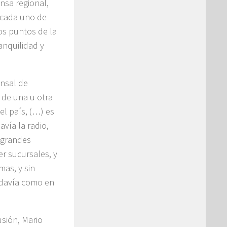
nsa regional,
 cada uno de
os puntos de la
anquilidad y
onsal de
 de una u otra
l país, (…) es
vía la radio,
 grandes
r sucursales, y
mas, y sin
odavía como en
sión, Mario