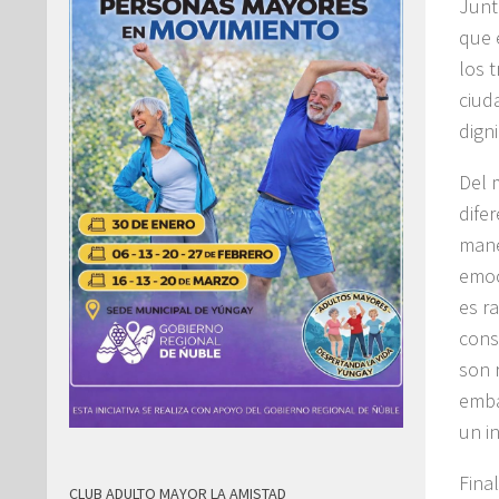
Junt
que 
los 
ciud
digni
Del 
dife
mane
emoc
es r
cons
son 
emba
un in
Fina
CLUB ADULTO MAYOR LA AMISTAD