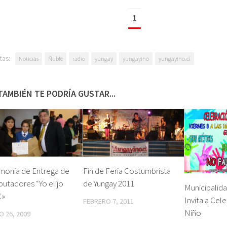
1
tas:
Noticias
Ñuble
radio
yungay
yungayino
yungayino.cl
TAMBIÉN TE PODRÍA GUSTAR...
monia de Entrega de
Fin de Feria Costumbrista
utadores “Yo elijo
de Yungay 2011
Municipalid
C»
Invita a Cele
FEBRERO 7, 2011
Niño
 26, 2009