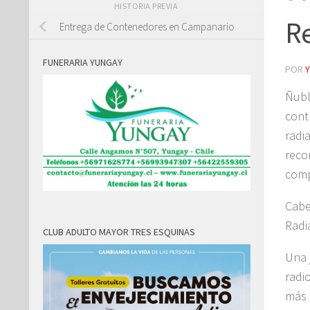
HISTORIA PREVIA
R
Entrega de Contenedores en Campanario
FUNERARIA YUNGAY
POR
Ñubl
cont
radi
reco
comp
Cabe
Radi
CLUB ADULTO MAYOR TRES ESQUINAS
Una 
radi
más 