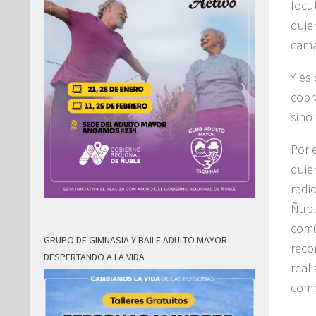
locu
quie
cama
Y es
cobr
sino
Por 
quie
radi
Ñubl
comu
GRUPO DE GIMNASIA Y BAILE ADULTO MAYOR
reco
DESPERTANDO A LA VIDA
real
comp