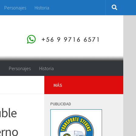
Personajes
Historia
o
Personajes
Historia
MÁS
PUBLICIDAD
uble
erno