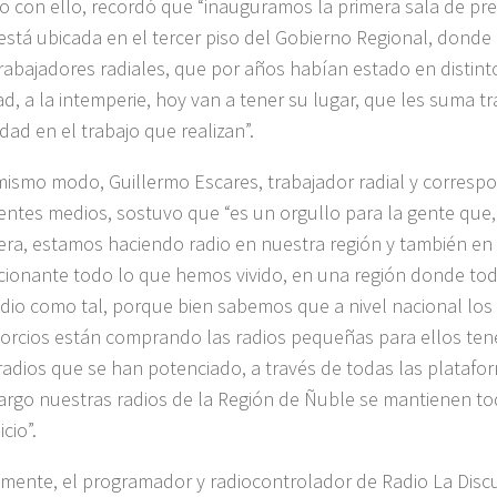
o con ello, recordó que “inauguramos la primera sala de pre
está ubicada en el tercer piso del Gobierno Regional, donde
trabajadores radiales, que por años habían estado en distint
ad, a la intemperie, hoy van a tener su lugar, que les suma tr
dad en el trabajo que realizan”.
mismo modo, Guillermo Escares, trabajador radial y corresp
rentes medios, sostuvo que “es un orgullo para la gente que,
ra, estamos haciendo radio en nuestra región y también en e
ionante todo lo que hemos vivido, en una región donde toda
adio como tal, porque bien sabemos que a nivel nacional los
orcios están comprando las radios pequeñas para ellos tene
radios que se han potenciado, a través de todas las platafor
rgo nuestras radios de la Región de Ñuble se mantienen t
icio”.
lmente, el programador y radiocontrolador de Radio La Discu