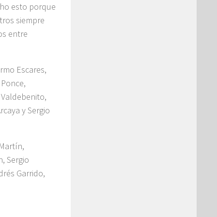
echo esto porque
otros siempre
os entre
ermo Escares,
 Ponce,
o Valdebenito,
rcaya y Sergio
Martín,
, Sergio
drés Garrido,