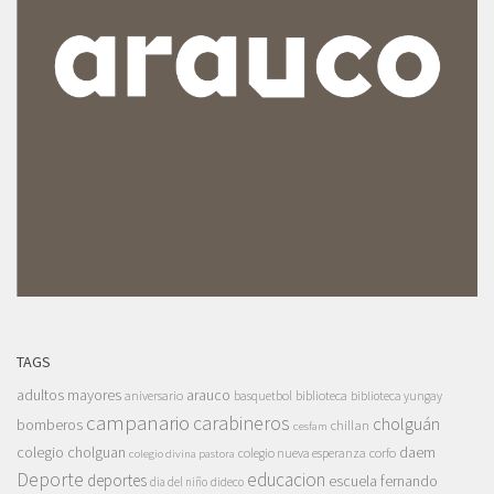
TAGS
adultos mayores
arauco
aniversario
basquetbol
biblioteca
biblioteca yungay
campanario
carabineros
cholguán
bomberos
chillan
cesfam
colegio cholguan
daem
colegio nueva esperanza
corfo
colegio divina pastora
Deporte
educacion
deportes
escuela fernando
dia del niño
dideco