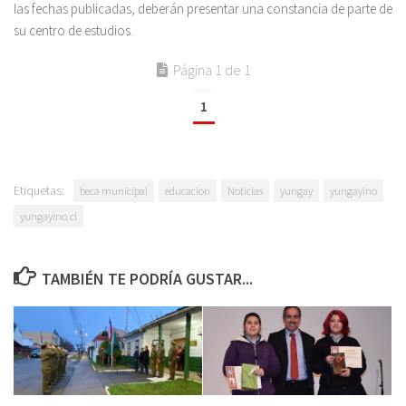
las fechas publicadas, deberán presentar una constancia de parte de
su centro de estudios.
Página 1 de 1
1
Etiquetas:
beca municipal
educacion
Noticias
yungay
yungayino
yungayino.cl
TAMBIÉN TE PODRÍA GUSTAR...