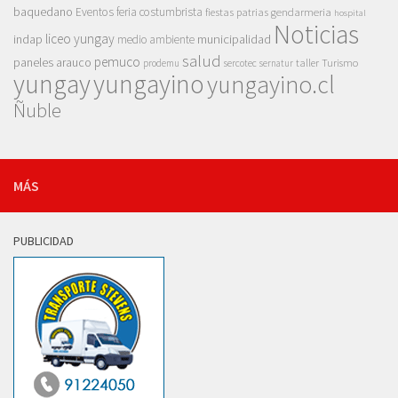
baquedano
Eventos
feria costumbrista
gendarmeria
fiestas patrias
hospital
Noticias
liceo yungay
indap
municipalidad
medio ambiente
salud
pemuco
paneles arauco
taller
Turismo
prodemu
sercotec
sernatur
yungay
yungayino
yungayino.cl
Ñuble
MÁS
PUBLICIDAD