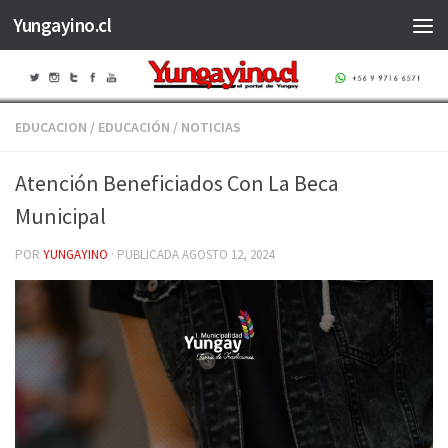
Yungayino.cl
Saltar al contenido
EDUCACION
/
EDUCACIÓN
/
NOTICIAS
Atención Beneficiados Con La Beca
Municipal
POR
YUNGAYINO
· PUBLICADA
AGOSTO 12, 2024