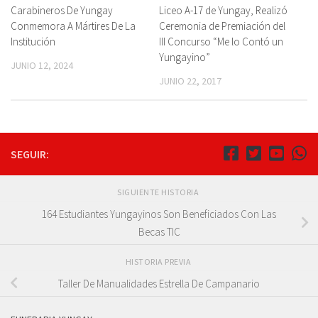
Carabineros De Yungay
Liceo A-17 de Yungay, Realizó
Conmemora A Mártires De La
Ceremonia de Premiación del
Institución
III Concurso “Me lo Contó un
Yungayino”
JUNIO 12, 2024
JUNIO 22, 2017
SEGUIR:
SIGUIENTE HISTORIA
164 Estudiantes Yungayinos Son Beneficiados Con Las
Becas TIC
HISTORIA PREVIA
Taller De Manualidades Estrella De Campanario