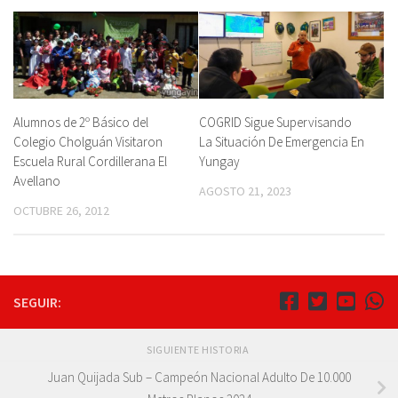
Alumnos de 2º Básico del
COGRID Sigue Supervisando
Colegio Cholguán Visitaron
La Situación De Emergencia En
Escuela Rural Cordillerana El
Yungay
Avellano
AGOSTO 21, 2023
OCTUBRE 26, 2012
SEGUIR:
SIGUIENTE HISTORIA
Juan Quijada Sub – Campeón Nacional Adulto De 10.000