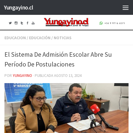
Yungayino.cl
Saltar al contenido
EDUCACION
/
EDUCACIÓN
/
NOTICIAS
El Sistema De Admisión Escolar Abre Su
Período De Postulaciones
POR
YUNGAYINO
· PUBLICADA
AGOSTO 13, 2024