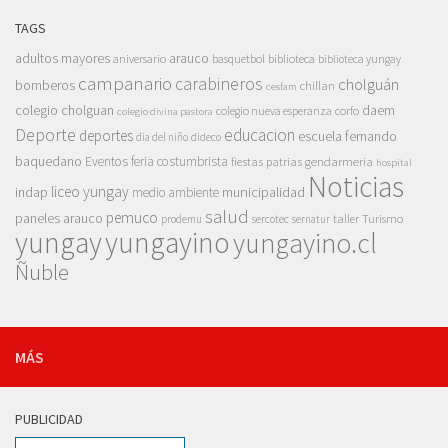
TAGS
adultos mayores
arauco
aniversario
basquetbol
biblioteca
biblioteca yungay
campanario
carabineros
cholguán
bomberos
chillan
cesfam
colegio cholguan
daem
colegio nueva esperanza
corfo
colegio divina pastora
Deporte
educacion
deportes
escuela fernando
dia del niño
dideco
baquedano
Eventos
feria costumbrista
gendarmeria
fiestas patrias
hospital
Noticias
liceo yungay
indap
municipalidad
medio ambiente
salud
pemuco
paneles arauco
taller
Turismo
prodemu
sercotec
sernatur
yungay
yungayino
yungayino.cl
Ñuble
MÁS
PUBLICIDAD