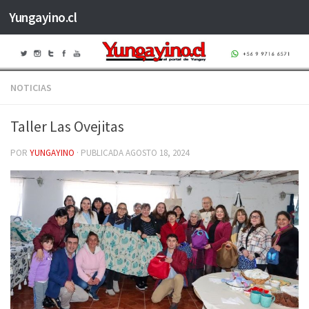
Yungayino.cl
Saltar al contenido
NOTICIAS
Taller Las Ovejitas
POR
YUNGAYINO
· PUBLICADA
AGOSTO 18, 2024