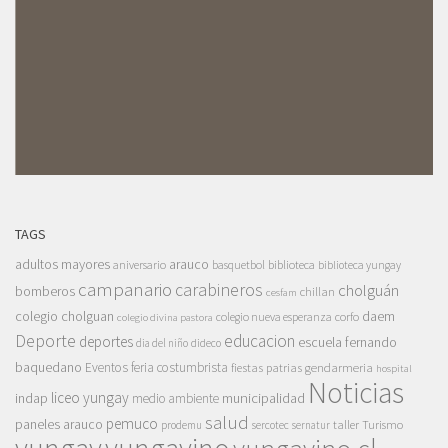
TAGS
adultos mayores
arauco
aniversario
basquetbol
biblioteca
biblioteca yungay
campanario
carabineros
cholguán
bomberos
chillan
cesfam
colegio cholguan
daem
colegio nueva esperanza
corfo
colegio divina pastora
Deporte
educacion
deportes
escuela fernando
dia del niño
dideco
baquedano
Eventos
feria costumbrista
gendarmeria
fiestas patrias
hospital
Noticias
liceo yungay
indap
municipalidad
medio ambiente
salud
pemuco
paneles arauco
taller
Turismo
prodemu
sercotec
sernatur