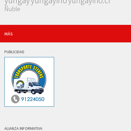
yungay
yungayino
yungayino.cl
Ñuble
MÁS
PUBLICIDAD
ALIANZA INFORMATIVA