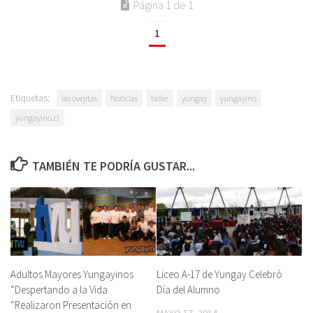
Página 1 de 1
1
Etiquetas:
las ovejitas
Noticias
taller
yungay
yungayino
yungayino.cl
TAMBIÉN TE PODRÍA GUSTAR...
Adultos Mayores Yungayinos
Liceo A-17 de Yungay Celebró
“Despertando a la Vida
Día del Alumno
“Realizaron Presentación en