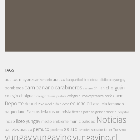
TAGS
adultos mayores
arauco
aniversario
basquetbol
biblioteca
biblioteca yungay
campanario
carabineros
cholguán
bomberos
chillan
cesfam
colegio cholguan
daem
colegio nueva esperanza
corfo
colegio divina pastora
Deporte
educacion
deportes
escuela fernando
dia del niño
dideco
baquedano
Eventos
feria costumbrista
gendarmeria
fiestas patrias
hospital
Noticias
liceo yungay
indap
municipalidad
medio ambiente
salud
pemuco
paneles arauco
taller
Turismo
prodemu
sercotec
sernatur
yungay
yungayino
yungayino.cl