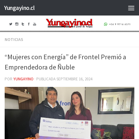
Yungayino.cl
Saltar al contenido
NOTICIAS
“Mujeres con Energía” de Frontel Premió a
Emprendedora de Ñuble
POR
YUNGAYINO
· PUBLICADA
SEPTIEMBRE 16, 2024