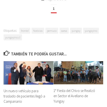
1
Etiquetas:
frontel
Noticias
pemuco
saesa
yungay
yungayino
yungayino.cl
TAMBIÉN TE PODRÍA GUSTAR...
1° Fiesta del Chivo se Realizó
Un nuevo vehículo para
en Sector el Avellano de
traslado de pacientes llegó a
Yungay
Campanario