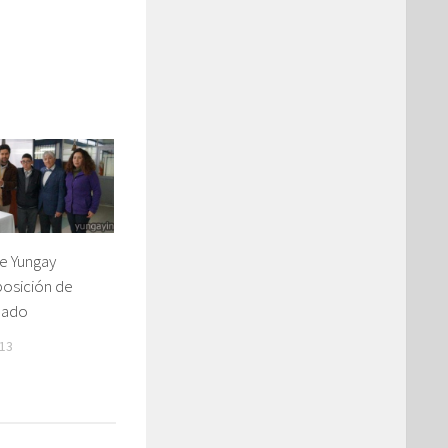
e Yungay
posición de
lado
13