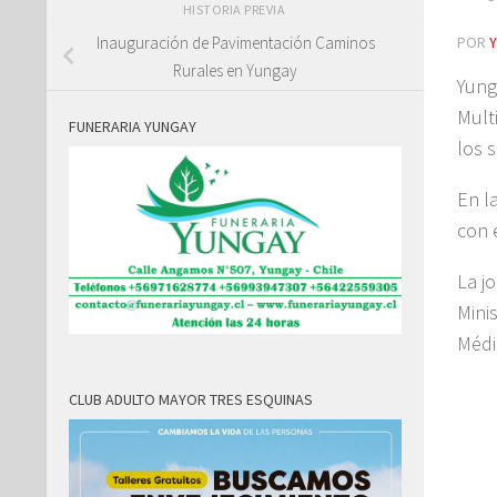
HISTORIA PREVIA
POR
Inauguración de Pavimentación Caminos
Rurales en Yungay
Yung
Mult
FUNERARIA YUNGAY
los 
En l
con 
La j
Mini
Médi
CLUB ADULTO MAYOR TRES ESQUINAS