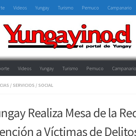
rte
Videos
Yungay
Turismo
Pemuco
Campanario
orte
Videos
Yungay
Turismo
Pemuco
Campanari
CIAS
/
SERVICIOS
/
SOCIAL
ngay Realiza Mesa de la Re
ención a Víctimas de Delito