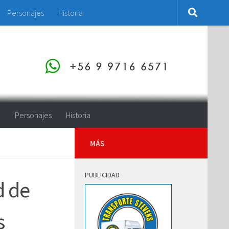
Personajes
Historia
o
Personajes
Historia
MÁS
PUBLICIDAD
d de
s