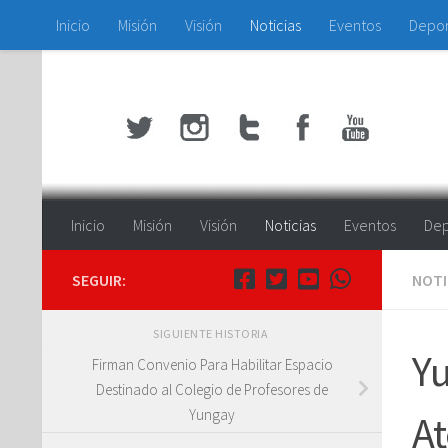
Inicio
Misión
Visión
Noticias
Eventos
Depo
Saltar al contenido
Inicio
Misión
Visión
Noticias
Eventos
Dep
SEGUIR:
NOTI
SIGUIENTE HISTORIA
Yu
Firman Convenio Para Habilitar Espacio
Destinado al Colegio de Profesores de
Yungay
At