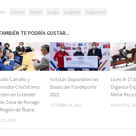
tas:
mesa rav
Noticias
yungay
yungayino
yungayino.cl
TAMBIÉN TE PODRÍA GUSTAR...
tado Camaño y
Ya Están Disponibles las
Liceo A-17 d
rnador Crisóstomo
Bases del Fondeporte
Organiza Ex
ciden en Extender
2022
Metal Recic
 de Zona de Rezago
OCTUBRE 14, 2021
AGOSTO 6, 20
 Región de Ñuble
27, 2022