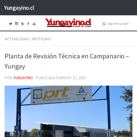
Yungayino.cl
Saltar al contenido
ACTUALIDAD
/
NOTICIAS
Planta de Revisión Técnica en Campanario –
Yungay
POR
YUNGAYINO
· PUBLICADA
FEBRERO 27, 2025