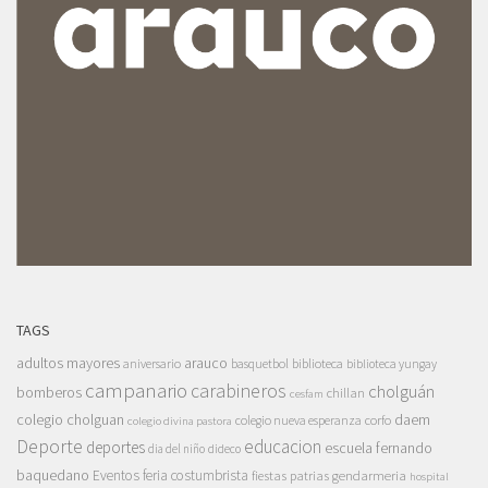
TAGS
adultos mayores
arauco
aniversario
basquetbol
biblioteca
biblioteca yungay
campanario
carabineros
cholguán
bomberos
chillan
cesfam
colegio cholguan
daem
colegio nueva esperanza
corfo
colegio divina pastora
Deporte
educacion
deportes
escuela fernando
dia del niño
dideco
baquedano
Eventos
feria costumbrista
gendarmeria
fiestas patrias
hospital