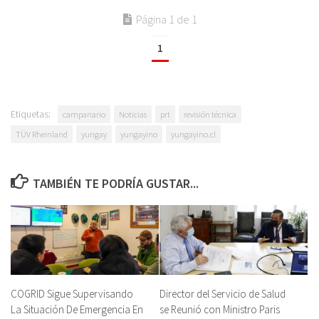
Página 1 de 1
1
Etiquetas:
campanario
Noticias
prt
revisión técnica
TÜV Rheinland
yungay
yungayino
yungayino.cl
TAMBIÉN TE PODRÍA GUSTAR...
COGRID Sigue Supervisando
Director del Servicio de Salud
La Situación De Emergencia En
se Reunió con Ministro Paris