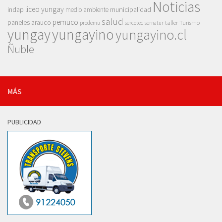
Noticias
liceo yungay
indap
municipalidad
medio ambiente
salud
pemuco
paneles arauco
taller
Turismo
prodemu
sercotec
sernatur
yungay
yungayino
yungayino.cl
Ñuble
MÁS
PUBLICIDAD