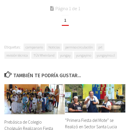
Página 1 de 1
1
Etiquetas:
campanario
Noticias
permiso circulación
prt
revisión técnica
TÜV Rheinland
yungay
yungayino
yungayino.cl
TAMBIÉN TE PODRÍA GUSTAR...
“Primera Fiesta del Mote” se
Prebásica de Colegio
Realizó en Sector Santa Lucia
Cholguán Realizaron Fiesta