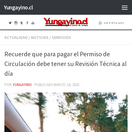
Yungayino.cl
Saltar al contenido
ACTUALIDAD
/
NOTICIAS
/
SERVICIOS
Recuerde que para pagar el Permiso de
Circulación debe tener su Revisión Técnica al
día
POR
YUNGAYINO
· PUBLICADA
MARZO 24, 2025