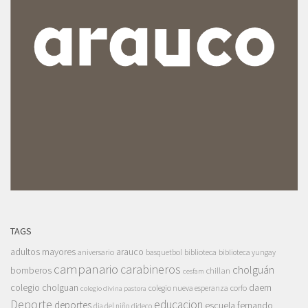
TAGS
adultos mayores
arauco
aniversario
basquetbol
biblioteca
biblioteca yungay
campanario
carabineros
cholguán
bomberos
chillan
cesfam
colegio cholguan
daem
colegio nueva esperanza
corfo
colegio divina pastora
Deporte
educacion
deportes
escuela fernando
dia del niño
dideco