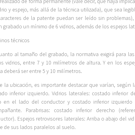
 realizado de forma permanente (vale decir, que haya impli
drio y espejo, más allá de la técnica utilizada), que sea legib
caracteres de la patente puedan ser leído sin problemas),
n grabado un mínimo de 6 vidrios, además de los espejos lat
inos técnicos
uanto al tamaño del grabado, la normativa exigirá para las 
os vidrios, entre 7 y 10 milímetros de altura. Y en los espej
ra deberá ser entre 5 y 10 milímetros.
e la ubicación, es importante destacar que varían, según l
ado inferior izquierdo. Vidrios laterales: costado inferior
io en el lado del conductor y costado inferior izquierdo
pañante. Parabrisas: costado inferior derecho (refere
uctor). Espejos retrovisores laterales: Arriba o abajo del vid
e de sus lados paralelos al suelo.