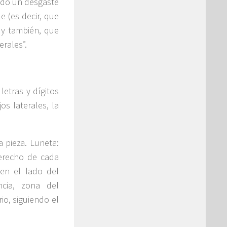
cado un desgaste
le (es decir, que
 y también, que
erales”.
letras y dígitos
os laterales, la
a pieza. Luneta:
 derecho de cada
 en el lado del
ncia, zona del
rio, siguiendo el