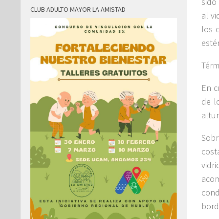
sido
CLUB ADULTO MAYOR LA AMISTAD
al vi
los 
esté
Térm
En c
de l
altu
Sobr
cost
vidr
acom
cond
bord