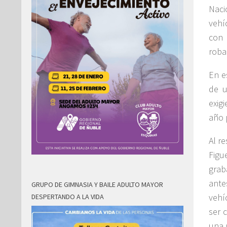
Naci
vehí
con 
roba
En e
de u
exig
año 
Al r
Figu
grab
ante
GRUPO DE GIMNASIA Y BAILE ADULTO MAYOR
vehí
DESPERTANDO A LA VIDA
ser 
una 