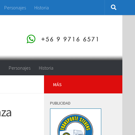
Personajes
Historia
o
Personajes
Historia
MÁS
PUBLICIDAD
nza