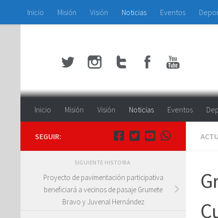
Inicio
Misión
Visión
Noticias
Eventos
Depo
Saltar al contenido
Inicio
Misión
Visión
Noticias
Eventos
Dep
SEGUIR:
ACTU
SIGUIENTE HISTORIA
G
Proyecto de pavimentación participativa
beneficiará a vecinos de pasaje Grumete
Bravo y Juvenal Hernández
Cu