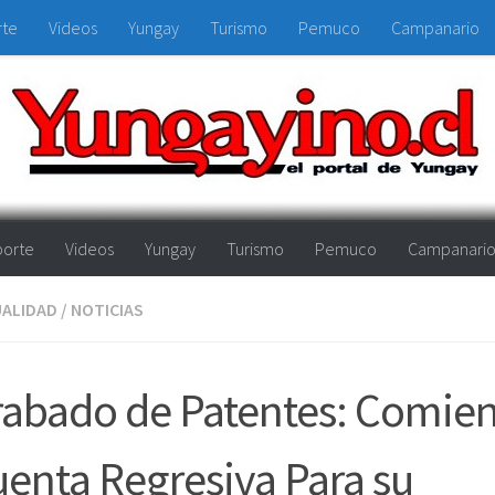
rte
Videos
Yungay
Turismo
Pemuco
Campanario
orte
Videos
Yungay
Turismo
Pemuco
Campanari
ALIDAD
/
NOTICIAS
rabado de Patentes: Comie
enta Regresiva Para su