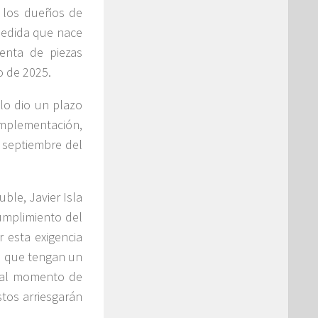
e los dueños de
 medida que nace
enta de piezas
o de 2025.
ólo dio un plazo
implementación,
 septiembre del
ble, Javier Isla
umplimiento del
 esta exigencia
os que tengan un
o al momento de
stos arriesgarán