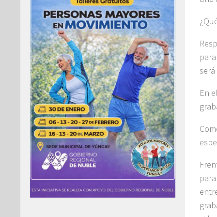
¿Qué
Resp
para
será
En e
grab
Como
espe
Fren
para
entr
grab