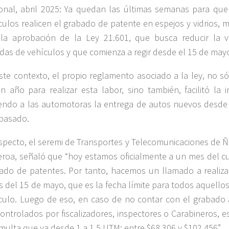
onal, abril 2025: Ya quedan las últimas semanas para qu
culos realicen el grabado de patente en espejos y vidrios,
la aprobación de la Ley 21.601, que busca reducir la v
das de vehículos y que comienza a regir desde el 15 de may
ste contexto, el propio reglamento asociado a la ley, no s
n año para realizar esta labor, sino también, facilitó la 
iendo a las automotoras la entrega de autos nuevos desde
pasado.
especto, el seremi de Transportes y Telecomunicaciones de Ñu
eroa, señaló que “hoy estamos oficialmente a un mes del c
ado de patentes. Por tanto, hacemos un llamado a realizar
s del 15 de mayo, que es la fecha límite para todos aquell
culo. Luego de eso, en caso de no contar con el grabad
controlados por fiscalizadores, inspectores o Carabineros, e
multa que va desde 1 a 1,5 UTM; entre $68.306 y $102.456”.