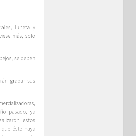
rales, luneta y
uviese más, solo
pejos, se deben
rán grabar sus
mercializadoras,
año pasado, ya
alizaron, estos
 que éste haya