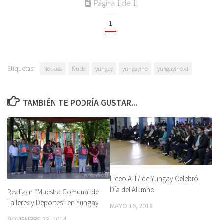
Página 1 de 1
1
Etiquetas:
Noticias
Ñuble
yungay
yungayino
yungayino.cl
TAMBIÉN TE PODRÍA GUSTAR...
Liceo A-17 de Yungay Celebró
Día del Alumno
Realizan “Muestra Comunal de
Talleres y Deportes” en Yungay
MAYO 16, 2018
NOVIEMBRE 23, 2014