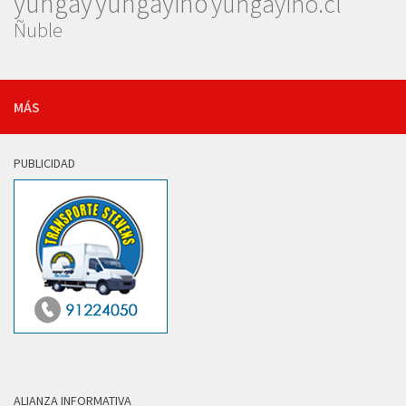
yungay
yungayino
yungayino.cl
Ñuble
MÁS
PUBLICIDAD
ALIANZA INFORMATIVA