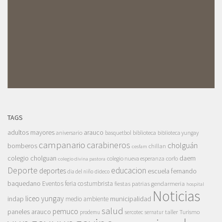
TAGS
adultos mayores
arauco
aniversario
basquetbol
biblioteca
biblioteca yungay
campanario
carabineros
cholguán
bomberos
chillan
cesfam
colegio cholguan
daem
colegio nueva esperanza
corfo
colegio divina pastora
Deporte
educacion
deportes
escuela fernando
dia del niño
dideco
baquedano
Eventos
feria costumbrista
gendarmeria
fiestas patrias
hospital
Noticias
liceo yungay
indap
municipalidad
medio ambiente
salud
pemuco
paneles arauco
taller
Turismo
prodemu
sercotec
sernatur