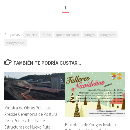
1
Etiquetas:
Noticias
Ñuble
quiero mi barrio
yungay
yungayino
yungayino.cl
TAMBIÉN TE PODRÍA GUSTAR...
Ministra de Obras Públicas
Preside Ceremonia de Postura
de la Primera Piedra de
Biblioteca de Yungay Invita a
Estructuras de Nueva Ruta