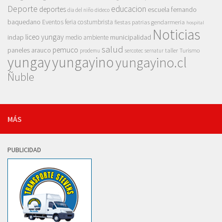
Deporte
educacion
deportes
escuela fernando
dia del niño
dideco
baquedano
Eventos
feria costumbrista
gendarmeria
fiestas patrias
hospital
Noticias
liceo yungay
indap
municipalidad
medio ambiente
salud
pemuco
paneles arauco
taller
Turismo
prodemu
sercotec
sernatur
yungay
yungayino
yungayino.cl
Ñuble
MÁS
PUBLICIDAD