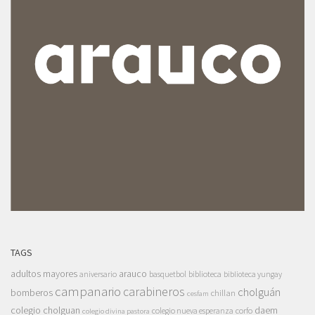
TAGS
adultos mayores
arauco
aniversario
basquetbol
biblioteca
biblioteca yungay
campanario
carabineros
cholguán
bomberos
chillan
cesfam
colegio cholguan
daem
colegio nueva esperanza
corfo
colegio divina pastora