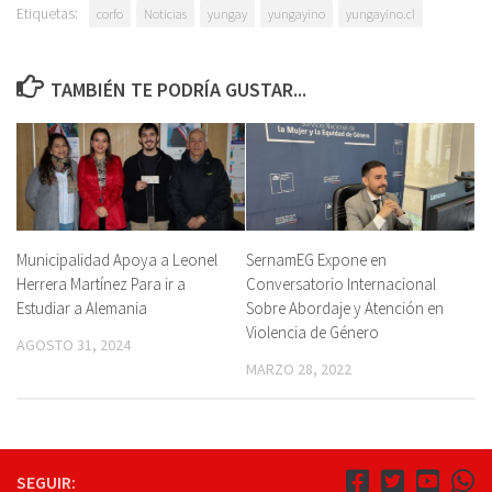
Etiquetas:
corfo
Noticias
yungay
yungayino
yungayino.cl
TAMBIÉN TE PODRÍA GUSTAR...
Municipalidad Apoya a Leonel
SernamEG Expone en
Herrera Martínez Para ir a
Conversatorio Internacional
Estudiar a Alemania
Sobre Abordaje y Atención en
Violencia de Género
AGOSTO 31, 2024
MARZO 28, 2022
SEGUIR: