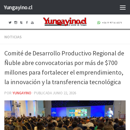
Yungayino.cl
Saltar al contenido
NOTICIAS
Comité de Desarrollo Productivo Regional de
Ñuble abre convocatorias por más de $700
millones para fortalecer el emprendimiento,
la innovación y la transferencia tecnológica
POR
YUNGAYINO
· PUBLICADA
JUNIO 22, 2026