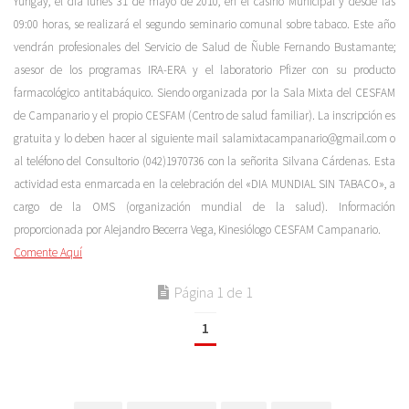
Yungay, el día lunes 31 de mayo de 2010, en el casino Municipal y desde las
09:00 horas, se realizará el segundo seminario comunal sobre tabaco. Este año
vendrán profesionales del Servicio de Salud de Ñuble Fernando Bustamante;
asesor de los programas IRA-ERA y el laboratorio Pfizer con su producto
farmacológico antitabáquico. Siendo organizada por la Sala Mixta del CESFAM
de Campanario y el propio CESFAM (Centro de salud familiar). La inscripción es
gratuita y lo deben hacer al siguiente mail salamixtacampanario@gmail.com o
al teléfono del Consultorio (042)1970736 con la señorita Silvana Cárdenas. Esta
actividad esta enmarcada en la celebración del «DIA MUNDIAL SIN TABACO», a
cargo de la OMS (organización mundial de la salud). Información
proporcionada por Alejandro Becerra Vega, Kinesiólogo CESFAM Campanario.
Comente Aquí
Página 1 de 1
1