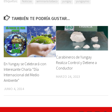
Etiquetas:
Noticias
seminario tabaco
yungay
yungayino
TAMBIÉN TE PODRÍA GUSTAR...
Carabineros de Yungay
Realiza Control y Detiene a
En Yungay se Celebrará con
Conductor
Interesante Charla “Día
Internacional del Medio
MARZO 24, 2023
Ambiente”
JUNIO 4, 2014