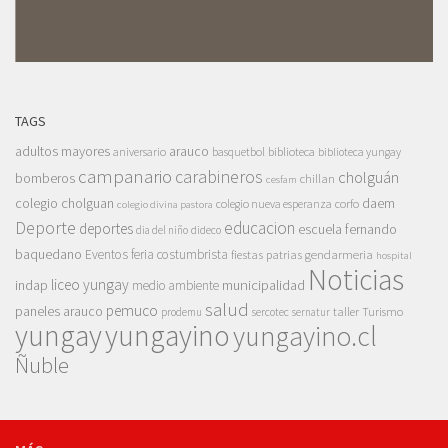
TAGS
adultos mayores
arauco
aniversario
basquetbol
biblioteca
biblioteca yungay
campanario
carabineros
cholguán
bomberos
chillan
cesfam
colegio cholguan
daem
colegio nueva esperanza
corfo
colegio divina pastora
Deporte
educacion
deportes
escuela fernando
dia del niño
dideco
baquedano
Eventos
feria costumbrista
gendarmeria
fiestas patrias
hospital
Noticias
liceo yungay
indap
municipalidad
medio ambiente
salud
pemuco
paneles arauco
taller
Turismo
prodemu
sercotec
sernatur
yungay
yungayino
yungayino.cl
Ñuble