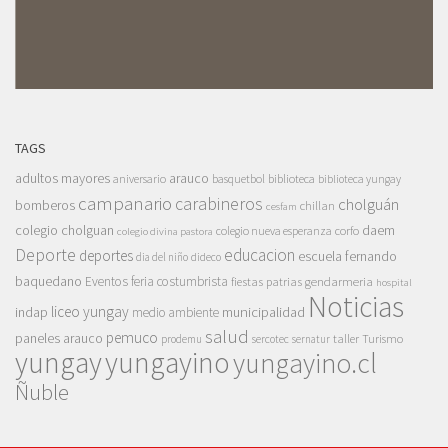
TAGS
adultos mayores
arauco
aniversario
basquetbol
biblioteca
biblioteca yungay
campanario
carabineros
cholguán
bomberos
chillan
cesfam
colegio cholguan
daem
colegio nueva esperanza
corfo
colegio divina pastora
Deporte
educacion
deportes
escuela fernando
dia del niño
dideco
baquedano
Eventos
feria costumbrista
gendarmeria
fiestas patrias
hospital
Noticias
liceo yungay
indap
municipalidad
medio ambiente
salud
pemuco
paneles arauco
taller
Turismo
prodemu
sercotec
sernatur
yungay
yungayino
yungayino.cl
Ñuble