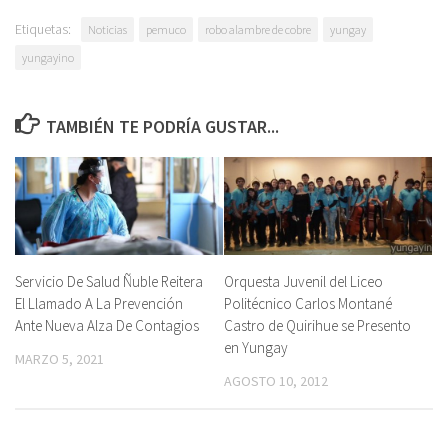
Etiquetas:
Noticias
pemuco
robo alambre de cobre
yungay
yungayino
TAMBIÉN TE PODRÍA GUSTAR...
Servicio De Salud Ñuble Reitera
Orquesta Juvenil del Liceo
El Llamado A La Prevención
Politécnico Carlos Montané
Ante Nueva Alza De Contagios
Castro de Quirihue se Presento
en Yungay
MARZO 5, 2021
AGOSTO 10, 2012