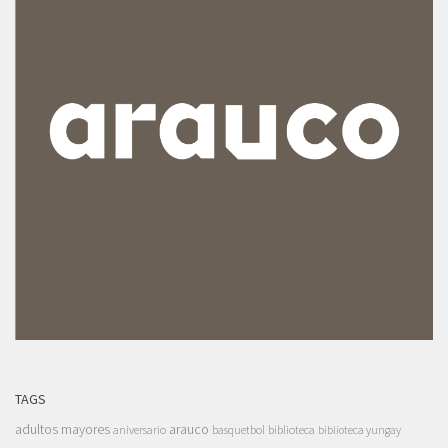
TAGS
adultos mayores
arauco
aniversario
basquetbol
biblioteca
biblioteca yungay