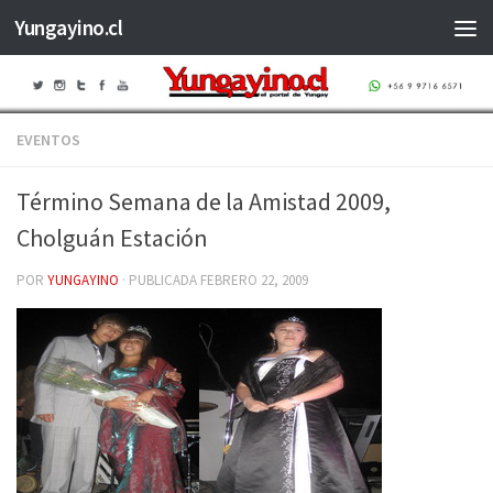
Yungayino.cl
Saltar al contenido
EVENTOS
Término Semana de la Amistad 2009,
Cholguán Estación
POR
YUNGAYINO
· PUBLICADA
FEBRERO 22, 2009