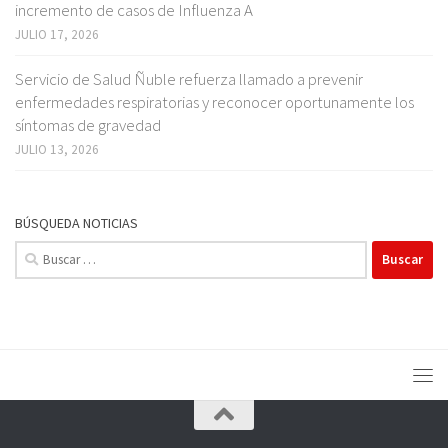
incremento de casos de Influenza A
JULIO 17, 2026
Servicio de Salud Ñuble refuerza llamado a prevenir
enfermedades respiratorias y reconocer oportunamente los
síntomas de gravedad
JULIO 13, 2026
BÚSQUEDA NOTICIAS
Buscar: