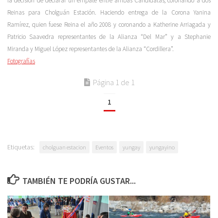
la decisión de declarar un empate entre ambas Candidatas, coronando a dos
Reinas para Cholguán Estación. Haciendo entrega de la Corona Yanina
Ramírez, quien fuese Reina el año 2008 y coronando a Katherine Arriagada y
Patricio Saavedra representantes de la Alianza “Del Mar” y a Stephanie
Miranda y Miguel López representantes de la Alianza “Cordillera”.
Fotografías
Página 1 de 1
1
Etiquetas:
cholguan estacion
Eventos
yungay
yungayino
TAMBIÉN TE PODRÍA GUSTAR...