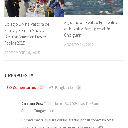
Agrupación Realizó Encuentro
Colegio Divina Pastora de
de Kayak y Rafting en el Río
Yungay Realiza Muestra
Cholguán
Gastronómica en Fiestas
Patrias 2015
AGOSTO 14, 2012
SEPTIEMBRE 16, 2015
1 RESPUESTA
Comentarios
1
Pingbacks
0
Cristian Diaz T
febrero 23, 2009 a las 11:49 am
Amigos Yungayino.cl
Primeramente quisiera dar las gracias por su cobertura total
durante lo que fue nuestra semana de la Amistad 2009.