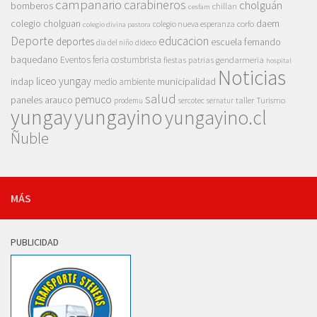
campanario
carabineros
cholguán
bomberos
chillan
cesfam
colegio cholguan
daem
colegio nueva esperanza
corfo
colegio divina pastora
Deporte
educacion
deportes
escuela fernando
dia del niño
dideco
baquedano
Eventos
feria costumbrista
gendarmeria
fiestas patrias
hospital
Noticias
liceo yungay
indap
municipalidad
medio ambiente
salud
pemuco
paneles arauco
taller
Turismo
prodemu
sercotec
sernatur
yungay
yungayino
yungayino.cl
Ñuble
MÁS
PUBLICIDAD