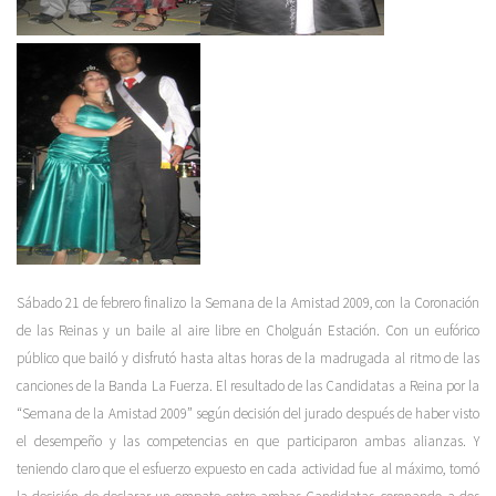
Sábado 21 de febrero finalizo la Semana de la Amistad 2009, con la Coronación
de las Reinas y un baile al aire libre en Cholguán Estación. Con un eufórico
público que bailó y disfrutó hasta altas horas de la madrugada al ritmo de las
canciones de la Banda La Fuerza. El resultado de las Candidatas a Reina por la
“Semana de la Amistad 2009” según decisión del jurado después de haber visto
el desempeño y las competencias en que participaron ambas alianzas. Y
teniendo claro que el esfuerzo expuesto en cada actividad fue al máximo, tomó