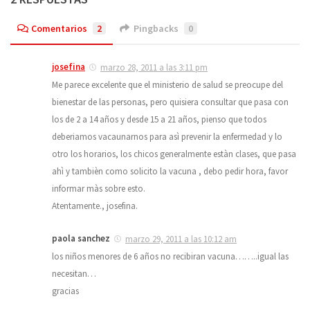
Comentarios
2
Pingbacks
0
josefina
marzo 28, 2011 a las 3:11 pm
Me parece excelente que el ministerio de salud se preocupe del
bienestar de las personas, pero quisiera consultar que pasa con
los de 2 a 14 años y desde 15 a 21 años, pienso que todos
deberiamos vacaunarnos para asì prevenir la enfermedad y lo
otro los horarios, los chicos generalmente estàn clases, que pasa
ahì y tambièn como solicito la vacuna , debo pedir hora, favor
informar màs sobre esto.
Atentamente., josefina.
paola sanchez
marzo 29, 2011 a las 10:12 am
los niños menores de 6 años no recibiran vacuna……..igual las
necesitan…
gracias