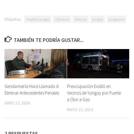
Etiquetas:
hospital yungay
influenza
Noticias
yungay
yungayino
TAMBIÉN TE PODRÍA GUSTAR...
Gendarmería Hace Llamado A
Preocupación Existió en
Eliminar Antecedentes Penales
Vecinos de Yungay por Fuerte
a Olor a Gas
ABRIL 13, 2024
MAYO 27, 2014
2 RESPUESTAS