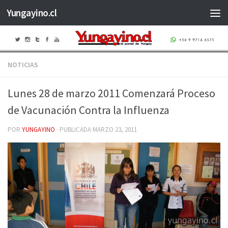
Yungayino.cl
Saltar al contenido
NOTICIAS
Lunes 28 de marzo 2011 Comenzará Proceso
de Vacunación Contra la Influenza
POR
YUNGAYINO
· PUBLICADA
MARZO 23, 2011