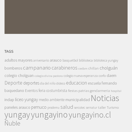
TAGS
adultos mayores
arauco
aniversario
basquetbol
biblioteca
biblioteca yungay
campanario
carabineros
cholguán
bomberos
chillan
cesfam
colegio cholguan
daem
colegio nueva esperanza
corfo
colegio divina pastora
Deporte
educacion
deportes
escuela fernando
dia del niño
dideco
baquedano
Eventos
feria costumbrista
gendarmeria
fiestas patrias
hospital
Noticias
liceo yungay
indap
municipalidad
medio ambiente
salud
pemuco
paneles arauco
taller
Turismo
prodemu
sercotec
sernatur
yungay
yungayino
yungayino.cl
Ñuble