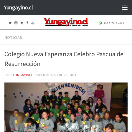
Yungayino.cl
Saltar al contenido
NOTICIAS
Colegio Nueva Esperanza Celebro Pascua de
Resurrección
POR
YUNGAYINO
· PUBLICADA
ABRIL 25, 2011