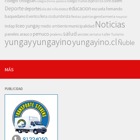
colegio cholguan
daem
colegio nueva esperanza
corfo
colegio divina pastora
Deporte
educacion
deportes
escuela fernando
dia del niño
dideco
baquedano
Eventos
feria costumbrista
gendarmeria
fiestas patrias
hospital
Noticias
liceo yungay
indap
municipalidad
medio ambiente
salud
pemuco
paneles arauco
taller
Turismo
prodemu
sercotec
sernatur
yungay
yungayino
yungayino.cl
Ñuble
MÁS
PUBLICIDAD