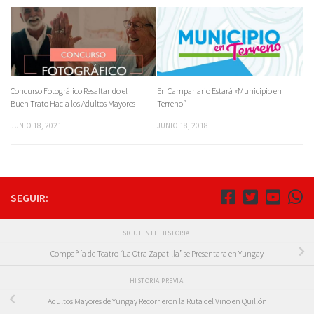
Concurso Fotográfico Resaltando el
En Campanario Estará «Municipio en
Buen Trato Hacia los Adultos Mayores
Terreno”
JUNIO 18, 2021
JUNIO 18, 2018
SEGUIR:
SIGUIENTE HISTORIA
Compañía de Teatro “La Otra Zapatilla” se Presentara en Yungay
HISTORIA PREVIA
Adultos Mayores de Yungay Recorrieron la Ruta del Vino en Quillón