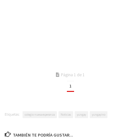
Página 1 de 1
1
Etiquetas:
colegio nueva esperanza
Noticias
yungay
yungayino
TAMBIÉN TE PODRÍA GUSTAR...