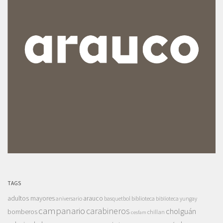
TAGS
adultos mayores
arauco
aniversario
basquetbol
biblioteca
biblioteca yungay
campanario
carabineros
cholguán
bomberos
chillan
cesfam