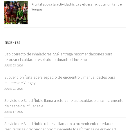
Frontel apoya la actividad física y el desarrollo comunitario en
Yungay
RECIENTES
Uso correcto de inhaladores: SSÑ entrega recomendaciones para
reforzar el cuidado respiratorio durante el invierno
JULIO 23, 2026
Subvención fortalecerá espacio de encuentro y manualidades para
mujeres de Yungay
JULIO 21, 2026
Servicio de Salud Ñuble llama a reforzar el autocuidado ante incremento
de casos de Influenza A
JULIO 17, 2026
Servicio de Salud Ñuble refuerza llamado a prevenir enfermedades
respiratorias y reconocer oportunamente los síntomas de gravedad