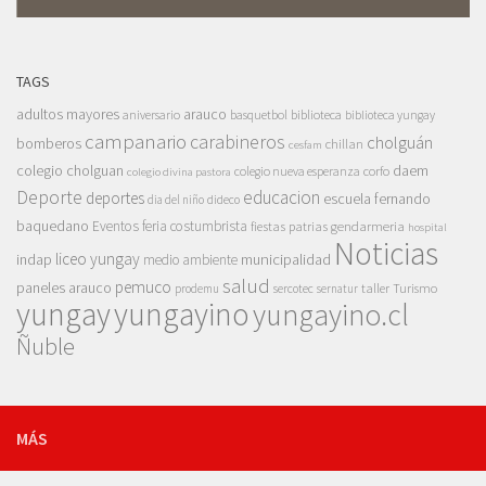
TAGS
adultos mayores
arauco
aniversario
basquetbol
biblioteca
biblioteca yungay
campanario
carabineros
cholguán
bomberos
chillan
cesfam
colegio cholguan
daem
colegio nueva esperanza
corfo
colegio divina pastora
Deporte
educacion
deportes
escuela fernando
dia del niño
dideco
baquedano
Eventos
feria costumbrista
gendarmeria
fiestas patrias
hospital
Noticias
liceo yungay
indap
municipalidad
medio ambiente
salud
pemuco
paneles arauco
taller
Turismo
prodemu
sercotec
sernatur
yungay
yungayino
yungayino.cl
Ñuble
MÁS