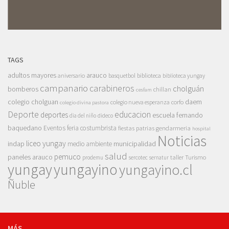
TAGS
adultos mayores
arauco
aniversario
basquetbol
biblioteca
biblioteca yungay
campanario
carabineros
cholguán
bomberos
chillan
cesfam
colegio cholguan
daem
colegio nueva esperanza
corfo
colegio divina pastora
Deporte
educacion
deportes
escuela fernando
dia del niño
dideco
baquedano
Eventos
feria costumbrista
gendarmeria
fiestas patrias
hospital
Noticias
liceo yungay
indap
municipalidad
medio ambiente
salud
pemuco
paneles arauco
taller
Turismo
prodemu
sercotec
sernatur
yungay
yungayino
yungayino.cl
Ñuble
MÁS