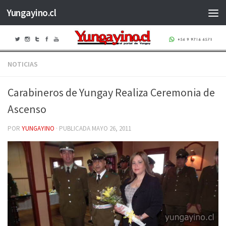
Yungayino.cl
Saltar al contenido
NOTICIAS
Carabineros de Yungay Realiza Ceremonia de
Ascenso
POR
YUNGAYINO
· PUBLICADA
MAYO 26, 2011