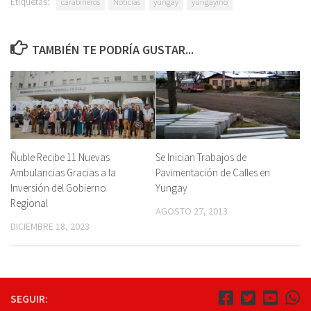
Etiquetas:
carabineros
Noticias
yungay
yungayino
TAMBIÉN TE PODRÍA GUSTAR...
Ñuble Recibe 11 Nuevas
Se Inician Trabajos de
Ambulancias Gracias a la
Pavimentación de Calles en
Inversión del Gobierno
Yungay
Regional
AGOSTO 27, 2013
DICIEMBRE 18, 2023
SEGUIR: