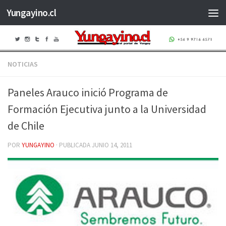
Yungayino.cl
Saltar al contenido
NOTICIAS
Paneles Arauco inició Programa de
Formación Ejecutiva junto a la Universidad
de Chile
POR
YUNGAYINO
· PUBLICADA
JUNIO 14, 2011