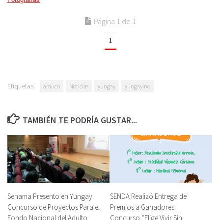
Página 1 de 1
1
Etiquetas:
arauco
Noticias
yungay
yungayino
TAMBIÉN TE PODRÍA GUSTAR...
Senama Presento en Yungay
SENDA Realizó Entrega de
Concurso de Proyectos Para el
Premios a Ganadores
Fondo Nacional del Adulto
Concurso “Elige Vivir Sin