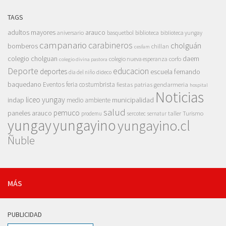
TAGS
adultos mayores
arauco
aniversario
basquetbol
biblioteca
biblioteca yungay
campanario
carabineros
cholguán
bomberos
chillan
cesfam
colegio cholguan
daem
colegio nueva esperanza
corfo
colegio divina pastora
Deporte
educacion
deportes
escuela fernando
dia del niño
dideco
baquedano
Eventos
feria costumbrista
gendarmeria
fiestas patrias
hospital
Noticias
liceo yungay
indap
municipalidad
medio ambiente
salud
pemuco
paneles arauco
taller
Turismo
prodemu
sercotec
sernatur
yungay
yungayino
yungayino.cl
Ñuble
MÁS
PUBLICIDAD