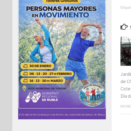
Etique
Jardí
de C
Cicle
Día d
NOVIE