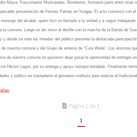
lto Mayor, Funcionarios Municipales, Bomberos, formaron parte entre otras 
mpecable presentación de Fiestas Patrias en Yungay. El acto comenzó con el
 mensaje del alcalde, quién hizo un llamado a la unidad y a seguir trabajando
e la comuna. Luego se dio inicio al desfile con la marcha de la Banda de Gu
 y donde se robo las miradas del público presente la destacada participació
 de nuestra comuna y del Grupo de arrieros de “Cura Weda”. Los alumnos que
rra de nuestra comuna no quisieron dejar pasar la oportunidad de entregar un
ctor Héctor Lagos, por su entrega y apoyo siempre brindado. Finalmente termi
dades y público se trasladaron al gimnasio multiuso para realizar el tradiciona
afías
Página 1 de 1
1