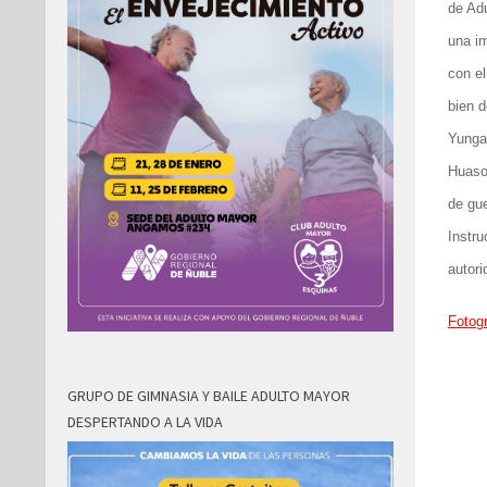
de Adu
una i
con el
bien d
Yungay
Huaso
de gue
Instru
autori
Fotogr
GRUPO DE GIMNASIA Y BAILE ADULTO MAYOR
DESPERTANDO A LA VIDA