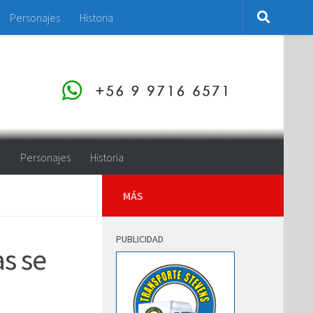
Personajes
Historia
o
Personajes
Historia
MÁS
PUBLICIDAD
as se