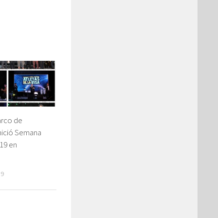
rco de
Inició Semana
19 en
19