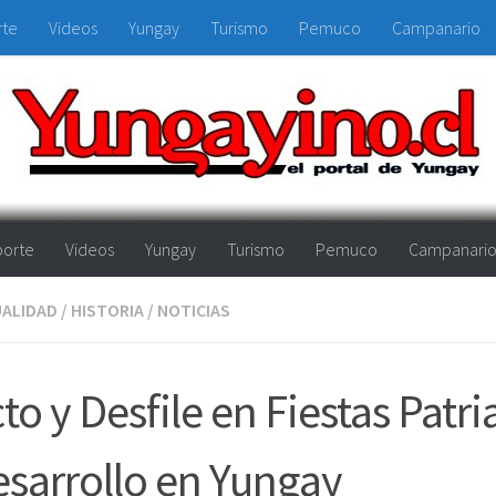
rte
Videos
Yungay
Turismo
Pemuco
Campanario
orte
Videos
Yungay
Turismo
Pemuco
Campanari
ALIDAD
/
HISTORIA
/
NOTICIAS
to y Desfile en Fiestas Patri
sarrollo en Yungay