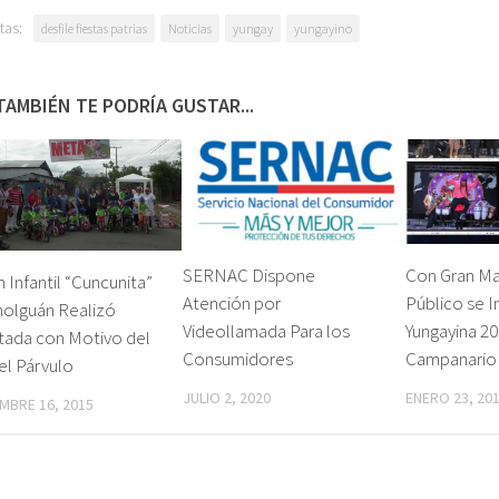
tas:
desfile fiestas patrias
Noticias
yungay
yungayino
TAMBIÉN TE PODRÍA GUSTAR...
SERNAC Dispone
Con Gran Ma
n Infantil “Cuncunita”
Atención por
Público se 
holguán Realizó
Videollamada Para los
Yungayina 20
tada con Motivo del
Consumidores
Campanario
el Párvulo
JULIO 2, 2020
ENERO 23, 20
MBRE 16, 2015