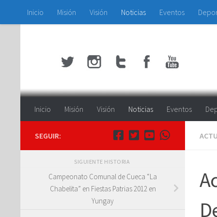
Inicio
Misión
Visión
Noticias
Eventos
Depo
Saltar al contenido
Inicio
Misión
Visión
Noticias
Eventos
Dep
SEGUIR:
ACTU
SIGUIENTE HISTORIA
Ac
Campeonato Comunal de Cueca “La
Chabelita” en Fiestas Patrias 2012 en
Yungay
De