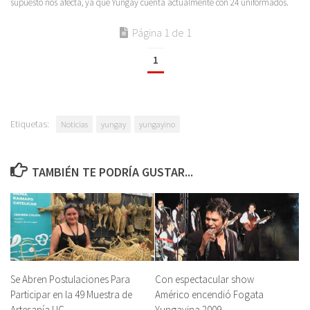
supuesto nos afecta, ya que Yungay cuenta actualmente con 24 uniformados.
Página 1 de 1
1
Etiquetas:
Noticias
yungay
yungayino
TAMBIÉN TE PODRÍA GUSTAR...
Se Abren Postulaciones Para
Con espectacular show
Participar en la 49 Muestra de
Américo encendió Fogata
Artesanía UC
Yungayina 2009