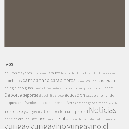
TAGS
adultos mayores
arauco
aniversario
basquetbol
biblioteca
biblioteca yungay
campanario
carabineros
cholguán
bomberos
chillan
cesfam
colegio cholguan
daem
colegio nueva esperanza
corfo
colegio divina pastora
Deporte
educacion
deportes
escuela fernando
dia del niño
dideco
baquedano
Eventos
feria costumbrista
gendarmeria
fiestas patrias
hospital
Noticias
liceo yungay
indap
municipalidad
medio ambiente
salud
pemuco
paneles arauco
taller
Turismo
prodemu
sercotec
sernatur
yungay
yungayino
yungayino.cl