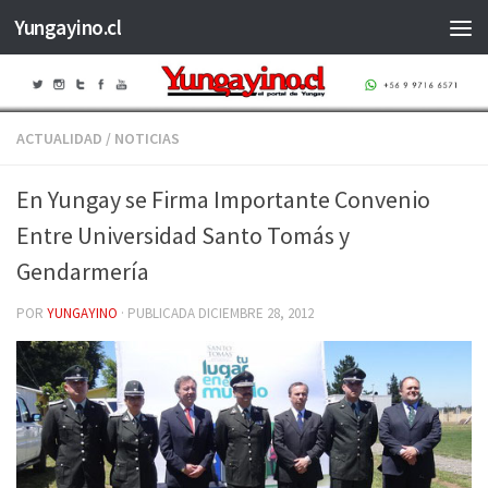
Yungayino.cl
Saltar al contenido
ACTUALIDAD
/
NOTICIAS
En Yungay se Firma Importante Convenio
Entre Universidad Santo Tomás y
Gendarmería
POR
YUNGAYINO
· PUBLICADA
DICIEMBRE 28, 2012