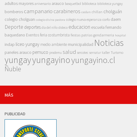
adultos mayores
arauco
aniversario
basquetbol
biblioteca
biblioteca yungay
campanario
carabineros
cholguán
bomberos
chillan
cesfam
colegio cholguan
daem
colegio nueva esperanza
corfo
colegio divina pastora
Deporte
educacion
deportes
escuela fernando
dia del niño
dideco
baquedano
Eventos
feria costumbrista
gendarmeria
fiestas patrias
hospital
Noticias
liceo yungay
indap
municipalidad
medio ambiente
salud
pemuco
paneles arauco
taller
Turismo
prodemu
sercotec
sernatur
yungay
yungayino
yungayino.cl
Ñuble
MÁS
PUBLICIDAD