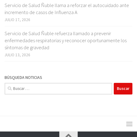
Servicio de Salud Ñuble llama a reforzar el autocuidado ante
incremento de casos de Influenza A
JULIO 17, 2026
Servicio de Salud Ñuble refuerza llamado a prevenir
enfermedades respiratorias y reconocer oportunamente los
síntomas de gravedad
JULIO 13, 2026
BÚSQUEDA NOTICIAS
Buscar: