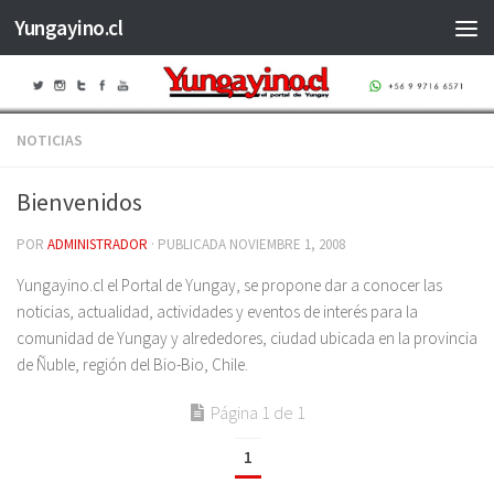
Yungayino.cl
Saltar al contenido
NOTICIAS
Bienvenidos
POR
ADMINISTRADOR
· PUBLICADA
NOVIEMBRE 1, 2008
Yungayino.cl el Portal de Yungay, se propone dar a conocer las
noticias, actualidad, actividades y eventos de interés para la
comunidad de Yungay y alrededores, ciudad ubicada en la provincia
de Ñuble, región del Bio-Bio, Chile.
Página 1 de 1
1