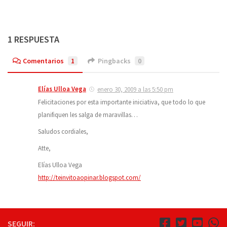
1 RESPUESTA
Comentarios
1
Pingbacks
0
Elías Ulloa Vega
enero 30, 2009 a las 5:50 pm
Felicitaciones por esta importante iniciativa, que todo lo que
planifiquen les salga de maravillas…
Saludos cordiales,
Atte,
Elías Ulloa Vega
http://teinvitoaopinar.blogspot.com/
SEGUIR: