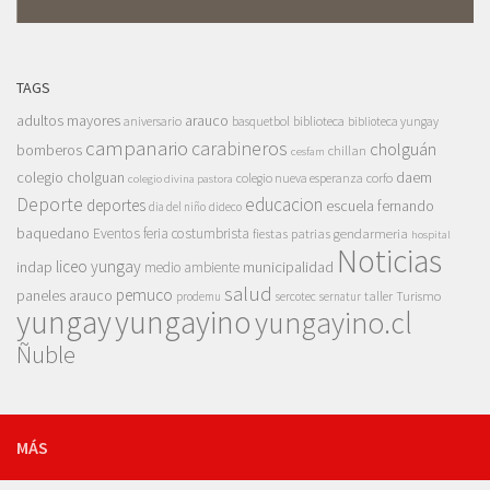
TAGS
adultos mayores
arauco
aniversario
basquetbol
biblioteca
biblioteca yungay
campanario
carabineros
cholguán
bomberos
chillan
cesfam
colegio cholguan
daem
colegio nueva esperanza
corfo
colegio divina pastora
Deporte
educacion
deportes
escuela fernando
dia del niño
dideco
baquedano
Eventos
feria costumbrista
gendarmeria
fiestas patrias
hospital
Noticias
liceo yungay
indap
municipalidad
medio ambiente
salud
pemuco
paneles arauco
taller
Turismo
prodemu
sercotec
sernatur
yungay
yungayino
yungayino.cl
Ñuble
MÁS