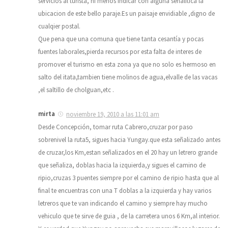
servicios al turista, ni menos indicar con alguna señalitica la
ubicacion de este bello paraje.Es un paisaje envidiable ,digno de
cualqier postal.
Que pena que una comuna que tiene tanta cesantía y pocas
fuentes laborales,pierda recursos por esta falta de interes de
promover el turismo en esta zona ya que no solo es hermoso en
salto del itata,tambien tiene molinos de agua,elvalle de las vacas
,el saltillo de cholguan,etc .
mirta
noviembre 19, 2010 a las 11:01 am
Desde Concepción, tomar ruta Cabrero,cruzar por paso
sobrenivel la ruta5, sigues hacia Yungay.que esta señalizado antes
de cruzar,los Km,estan señalizados en el 20 hay un letrero grande
que señaliza, doblas hacia la izquierda,y sigues el camino de
ripio,cruzas 3 puentes siempre por el camino de ripio hasta que al
final te encuentras con una T doblas a la izquierda y hay varios
letreros que te van indicando el camino y siempre hay mucho
vehiculo que te sirve de guia , de la carretera unos 6 Km,al interior.