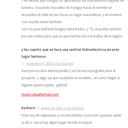
Y es verdad que Yungay no aprovecha sus maravillosos lugares de
turismo. cruzando el pueblo de Yungay hacia el noreste se
encuentra el Valle de las Vacas un lugar maravilloso y en invierno
con mucha nieve tambien.
con rio para bañarse.Yungay tiene Radio, y TV, se puede solicitar
por ese medio para que se aprovechen las maravillas de la región.
y les cuento que se hara una central hidroelectrica en este
lugar hermoso
diciembre 8, 2010 a las 4:12 pm
hace pocos dias estuve poralli y ya hacian topografia para el
proyecto. y algo asi que se pierda es increible , se como llegar si
alguien quiere ayuda.. gabriel.
motor.zeta@gmail.com
barbara
enero 13, 2011 a las 2:59 pm
hola soy de valparaiso y me encantaria conocerlo quisiera saber
si alli o cerca hay algun lugar donde acampar