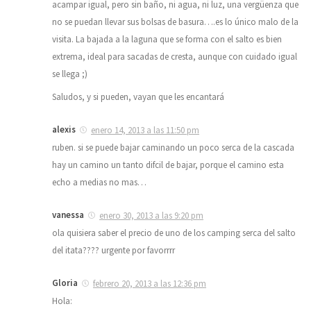
acampar igual, pero sin baño, ni agua, ni luz, una vergüenza que
no se puedan llevar sus bolsas de basura….es lo único malo de la
visita. La bajada a la laguna que se forma con el salto es bien
extrema, ideal para sacadas de cresta, aunque con cuidado igual
se llega ;)
Saludos, y si pueden, vayan que les encantará
alexis
enero 14, 2013 a las 11:50 pm
ruben. si se puede bajar caminando un poco serca de la cascada
hay un camino un tanto difcil de bajar, porque el camino esta
echo a medias no mas…
vanessa
enero 30, 2013 a las 9:20 pm
ola quisiera saber el precio de uno de los camping serca del salto
del itata???? urgente por favorrrr
Gloria
febrero 20, 2013 a las 12:36 pm
Hola: