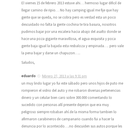
El viernes 15 de febrero 2013 estuve ahi… hermoso lugar dificil de
llegar camino de ripio… No hay camping igual me fije que hay
gente que se queda, no se cobra pero es verdad esta un poco
descuidado no falta la gente cochina te tira basura, nosotros
pudimos bajar por una escalera hacia abajo del asalto donde se
hace una poza gigante maravillosa, el agua exquisita y poca
gente baja igual la bajada esta resbaloza y empinada…. pero vale
la pena bajar y darse un chapuzon…..
Saludos,
eduardo
febrero 27, 2013 a las 9:31 pm
un muy lindo lugar yo fui este sábado pero unos hijos de puto me
rompieron el vidrio del auto y me robaron diversas pertenencias
dinero y un celular bien caro sobre 300.000 comentando lo
sucedido con personas allí presente dejeron que era muy
peligroso siempre robaban ahí.de la misma forma tambien lo
afirmaron carabineros de campanario cuando fui a hacer la
denuncia por lo acontecido….no descuiden sus autos porque les