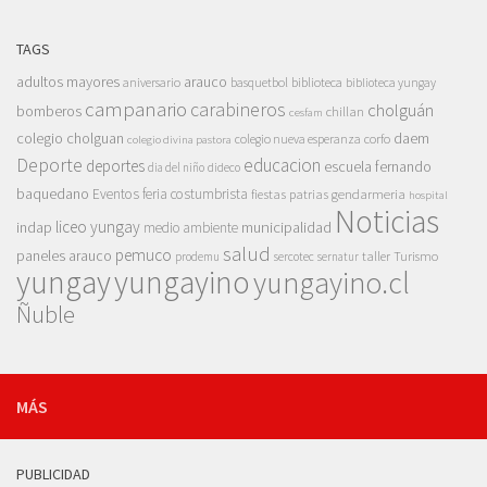
TAGS
adultos mayores
arauco
aniversario
basquetbol
biblioteca
biblioteca yungay
campanario
carabineros
cholguán
bomberos
chillan
cesfam
colegio cholguan
daem
colegio nueva esperanza
corfo
colegio divina pastora
Deporte
educacion
deportes
escuela fernando
dia del niño
dideco
baquedano
Eventos
feria costumbrista
gendarmeria
fiestas patrias
hospital
Noticias
liceo yungay
indap
municipalidad
medio ambiente
salud
pemuco
paneles arauco
taller
Turismo
prodemu
sercotec
sernatur
yungay
yungayino
yungayino.cl
Ñuble
MÁS
PUBLICIDAD