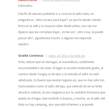
Estimados:
Este fin de semana pretendo ir a conocer el salto itata, mi
pregunta es , tiene acceso para bajar? ya que he estado viendo
fotos en la web y la mayoria salen desde arriba, una vez me
dijieron que era complejo bajar , es tan asi?, otra cosa, se puede
pescar ahi?, agradeceria mucho si alguien me responde
saludos
Giselle Contreras
enero 14, 2013 a las 8:41 am
Hola, estuve ayer en ese lugar, es maravilloso, totalmente
recomendable ir de visita. Al lugar se accede totalmente gratis, el
camino desde Yungay es de ripio y la entrada al salto no está
señalizada. Es bueno que existan lugares así, que no han sido tan
manoseados como el salto del laja, que además de ser un lindo
atractivo natural, es una vergüenza por la cantidad de basura que
queda en el lugar. Ayer también vi basura, y mucha, en el salto del
itata no hay camping, sino que está el terreno y se puede