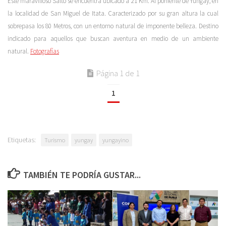
Este maravilloso Salto se encuentra ubicado a 21 Km. Al poniente de Yungay, en
la localidad de San Miguel de Itata. Caracterizado por su gran altura la cual
sobrepasa los 80 Metros, con un entorno natural de imponente belleza. Destino
indicado para aquellos que buscan aventura en medio de un ambiente
natural.
Fotografías
Página 1 de 1
1
Etiquetas:
Turismo
yungay
yungayino
TAMBIÉN TE PODRÍA GUSTAR...