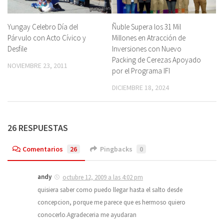
Yungay Celebro Día del
Ñuble Supera los 31 Mil
Párvulo con Acto Cívico y
Millones en Atracción de
Desfile
Inversiones con Nuevo
Packing de Cerezas Apoyado
NOVIEMBRE 23, 2011
por el Programa IFI
DICIEMBRE 18, 2024
26 RESPUESTAS
Comentarios
26
Pingbacks
0
andy
octubre 12, 2009 a las 4:02 pm
quisiera saber como puedo llegar hasta el salto desde
concepcion, porque me parece que es hermoso quiero
conocerlo.Agradeceria me ayudaran