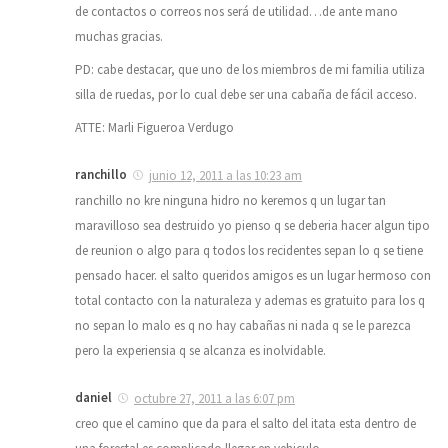
de contactos o correos nos será de utilidad…de ante mano
muchas gracias.
PD: cabe destacar, que uno de los miembros de mi familia utiliza
silla de ruedas, por lo cual debe ser una cabaña de fácil acceso.
ATTE: Marli Figueroa Verdugo
ranchillo
junio 12, 2011 a las 10:23 am
ranchillo no kre ninguna hidro no keremos q un lugar tan
maravilloso sea destruido yo pienso q se deberia hacer algun tipo
de reunion o algo para q todos los recidentes sepan lo q se tiene
pensado hacer. el salto queridos amigos es un lugar hermoso con
total contacto con la naturaleza y ademas es gratuito para los q
no sepan lo malo es q no hay cabañas ni nada q se le parezca
pero la experiensia q se alcanza es inolvidable.
daniel
octubre 27, 2011 a las 6:07 pm
creo que el camino que da para el salto del itata esta dentro de