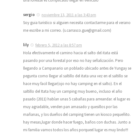
una forestal es complicado llegar en vehiculo
sergio
noviembre 13, 2011 a las 3:43 pm
Soy guia turistico si alguien necesita contactarme para el verano
me escribe a mi correo. (s.carrasco.gue@gmail.com)
lily
febrero 5, 2012 a las 8:57 pm
Hola efectivamente el camino hacia el salto del itata está
pasando por una forestal por eso no hay señalización. Pero
llegando a Campanario un poblado ubicado antes de Yungay se
pegunta como llegar al saltillo del itata una vez en el saltillo se
hace muy facil llegar(ojo no hay camping en el salto). En el
saltillo del Itata hay un camping muy bueno, incluso el año
pasado (2011) habían unas 5 cabañas para arreandar. el lugar es
muy agradable, venden pan amasado y quesillos por las
mañanas, y los dueños del camping tienen un kiosco pequeñito.
hay mesas,lugar donde hacer fuego, baños con duchas. Junto a
mi familia vamos todos los años porqueel lugar es muy lindo!!!