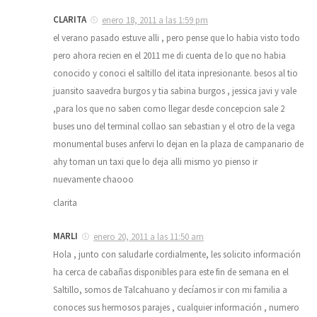
CLARITA
enero 18, 2011 a las 1:59 pm
el verano pasado estuve alli , pero pense que lo habia visto todo
pero ahora recien en el 2011 me di cuenta de lo que no habia
conocido y conoci el saltillo del itata inpresionante. besos al tio
juansito saavedra burgos y tia sabina burgos , jessica javi y vale
,para los que no saben como llegar desde concepcion sale 2
buses uno del terminal collao san sebastian y el otro de la vega
monumental buses anfervi lo dejan en la plaza de campanario de
ahy toman un taxi que lo deja alli mismo yo pienso ir
nuevamente chaooo
clarita
MARLI
enero 20, 2011 a las 11:50 am
Hola , junto con saludarle cordialmente, les solicito información
ha cerca de cabañas disponibles para este fin de semana en el
Saltillo, somos de Talcahuano y decíamos ir con mi familia a
conoces sus hermosos parajes , cualquier información , numero