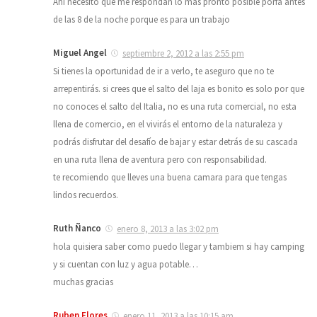
Ahi necesito que me respondan lo mas pronto posible porfa antes
de las 8 de la noche porque es para un trabajo
Miguel Angel
septiembre 2, 2012 a las 2:55 pm
Si tienes la oportunidad de ir a verlo, te aseguro que no te
arrepentirás. si crees que el salto del laja es bonito es solo por que
no conoces el salto del Italia, no es una ruta comercial, no esta
llena de comercio, en el vivirás el entorno de la naturaleza y
podrás disfrutar del desafío de bajar y estar detrás de su cascada
en una ruta llena de aventura pero con responsabilidad.
te recomiendo que lleves una buena camara para que tengas
lindos recuerdos.
Ruth Ñanco
enero 8, 2013 a las 3:02 pm
hola quisiera saber como puedo llegar y tambiem si hay camping
y si cuentan con luz y agua potable…
muchas gracias
Ruben Flores
enero 11, 2013 a las 10:15 am