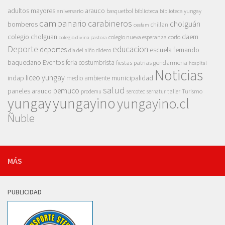
adultos mayores
arauco
aniversario
basquetbol
biblioteca
biblioteca yungay
campanario
carabineros
cholguán
bomberos
chillan
cesfam
colegio cholguan
daem
colegio nueva esperanza
corfo
colegio divina pastora
Deporte
educacion
deportes
escuela fernando
dia del niño
dideco
baquedano
Eventos
feria costumbrista
gendarmeria
fiestas patrias
hospital
Noticias
liceo yungay
indap
municipalidad
medio ambiente
salud
pemuco
paneles arauco
taller
Turismo
prodemu
sercotec
sernatur
yungay
yungayino
yungayino.cl
Ñuble
MÁS
PUBLICIDAD