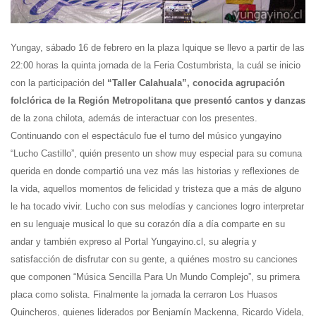
Yungay, sábado 16 de febrero en la plaza Iquique se llevo a partir de las
22:00 horas la quinta jornada de la Feria Costumbrista, la cuál se inicio
con la participación del
“Taller Calahuala”,
conocida agrupación
folclórica de la Región Metropolitana que presentó cantos y danzas
de la zona chilota, además de interactuar con los presentes.
Continuando con el espectáculo fue el turno del músico yungayino
“Lucho Castillo”,
quién presento
un show muy especial para su comuna
querida en donde compartió una vez más las historias y reflexiones de
la vida, aquellos momentos de felicidad y tristeza que a más de alguno
le ha tocado vivir. Lucho con sus melodías y canciones logro interpretar
en su lenguaje musical lo que su corazón día a día comparte en su
andar y también expreso al Portal Yungayino.cl, su alegría y
satisfacción de disfrutar con su gente, a quiénes mostro su canciones
que componen “Música Sencilla Para Un Mundo Complejo”, su primera
placa como solista. Finalmente la jornada la cerraron Los Huasos
Quincheros, quienes liderados por Benjamín Mackenna, Ricardo Videla,