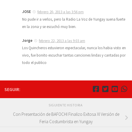
JOSE
febrero 20, 2013 a las 3:56 pm
No pude ir a verlos, pero la Radio La Voz de Yungay suena fuerte
en la zona y se escuchó muy bien.
Jorge
febrero 22, 2013 a las 9:03 am
Los Quincheros estuvieron espectacular, nunca los habia visto en
vivo, fue bonito escuchar tantas canciones lindas y cantadas por
todo el publico
SEGUIR:
SIGUIENTE HISTORIA
Con Presentación de BAFOCHI Finalizo Exitosa XI Versión de
Feria Costumbrista en Yungay