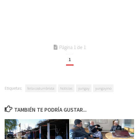
Página 1 de 1
1
Etiquetas:
feria costumbrista
Noticias
yungay
yungayino
TAMBIÉN TE PODRÍA GUSTAR...