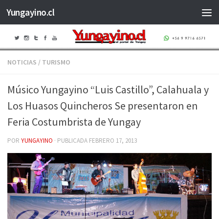
Yungayino.cl
Saltar al contenido
NOTICIAS
/
TURISMO
Músico Yungayino “Luis Castillo”, Calahuala y
Los Huasos Quincheros Se presentaron en
Feria Costumbrista de Yungay
POR
YUNGAYINO
· PUBLICADA
FEBRERO 17, 2013