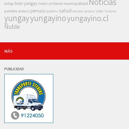
Noticias
liceo yungay
indap
municipalidad
medio ambiente
salud
pemuco
paneles arauco
taller
Turismo
prodemu
sercotec
sernatur
yungay
yungayino
yungayino.cl
Ñuble
MÁS
PUBLICIDAD