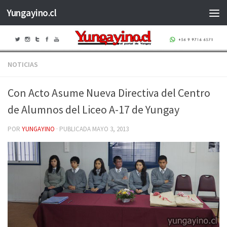
Yungayino.cl
Saltar al contenido
NOTICIAS
Con Acto Asume Nueva Directiva del Centro
de Alumnos del Liceo A-17 de Yungay
POR
YUNGAYINO
· PUBLICADA
MAYO 3, 2013