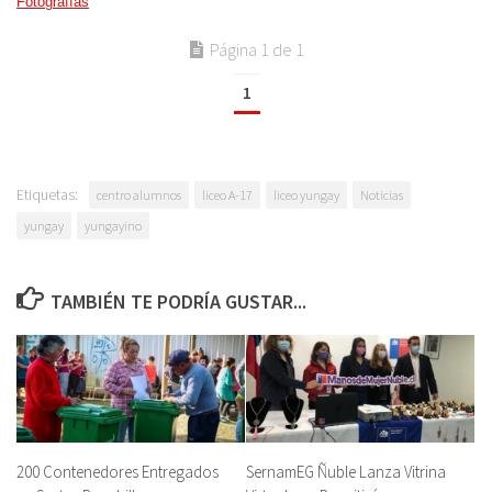
Fotografías
Página 1 de 1
1
Etiquetas:
centro alumnos
liceo A-17
liceo yungay
Noticias
yungay
yungayino
TAMBIÉN TE PODRÍA GUSTAR...
200 Contenedores Entregados
SernamEG Ñuble Lanza Vitrina