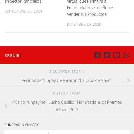
en Sector Ranchillos
Virtual que Permitirá a
Emprendedoras de Ñuble
SEPTIEMBRE 16, 2024
Vender sus Productos
DICIEMBRE 26, 2020
SEGUIR:
SIGUIENTE HISTORIA
Vecinos de Yungay Celebraron “La Cruz de Mayo”
HISTORIA PREVIA
Músico Yungayino “Lucho Castillo” Nominado a los Premios
Altazor 2013
FUNERARIA YUNGAY