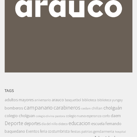
TAGS
adultos mayores
arauco
aniversario
basquetbol
biblioteca
biblioteca yungay
campanario
carabineros
cholguán
bomberos
chillan
cesfam
colegio cholguan
daem
colegio nueva esperanza
corfo
colegio divina pastora
Deporte
educacion
deportes
escuela fernando
dia del niño
dideco
baquedano
Eventos
feria costumbrista
gendarmeria
fiestas patrias
hospital