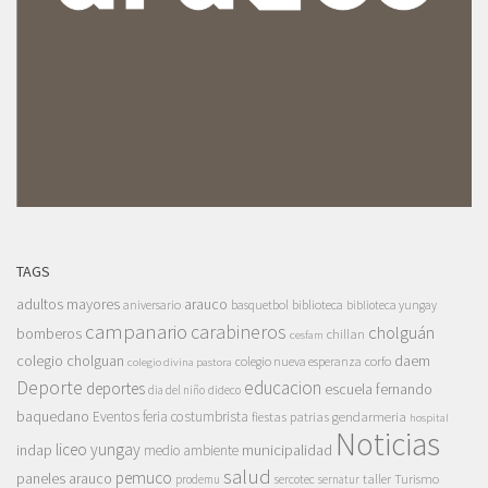
TAGS
adultos mayores
arauco
aniversario
basquetbol
biblioteca
biblioteca yungay
campanario
carabineros
cholguán
bomberos
chillan
cesfam
colegio cholguan
daem
colegio nueva esperanza
corfo
colegio divina pastora
Deporte
educacion
deportes
escuela fernando
dia del niño
dideco
baquedano
Eventos
feria costumbrista
gendarmeria
fiestas patrias
hospital
Noticias
liceo yungay
indap
municipalidad
medio ambiente
salud
pemuco
paneles arauco
taller
Turismo
prodemu
sercotec
sernatur