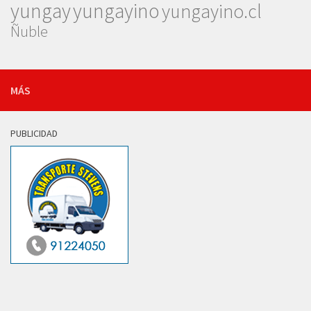
yungay
yungayino
yungayino.cl
Ñuble
MÁS
PUBLICIDAD