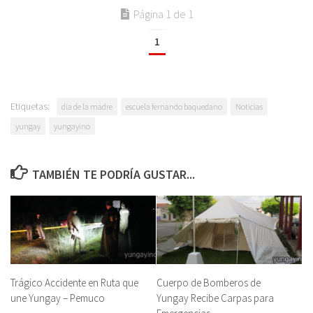
Página 1 de 1
1
Etiquetas:
dia de la madre
escuela fernando baquedano
Noticias
yungay
yungayino
TAMBIÉN TE PODRÍA GUSTAR...
Trágico Accidente en Ruta que
Cuerpo de Bomberos de
une Yungay – Pemuco
Yungay Recibe Carpas para