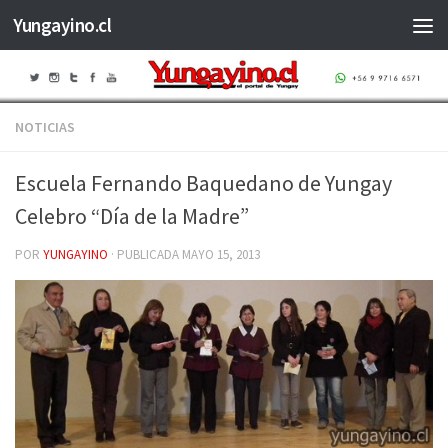
Yungayino.cl
Saltar al contenido
NOTICIAS
Escuela Fernando Baquedano de Yungay
Celebro “Día de la Madre”
POR
YUNGAYINO
· PUBLICADA
MAYO 15, 2013