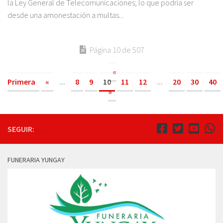
la Ley General de Telecomunicaciones; lo que podría ser
desde una amonestación a multas...
Página 10 de 507
«
Primera
«
...
8
9
10
11
12
...
20
30
40
»
SEGUIR:
FUNERARIA YUNGAY