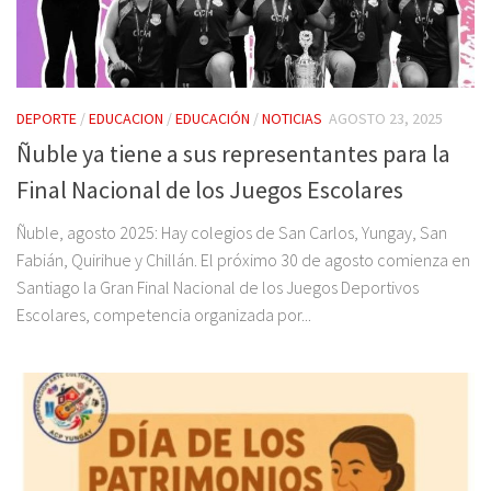
DEPORTE
/
EDUCACION
/
EDUCACIÓN
/
NOTICIAS
AGOSTO 23, 2025
Ñuble ya tiene a sus representantes para la
Final Nacional de los Juegos Escolares
Ñuble, agosto 2025: Hay colegios de San Carlos, Yungay, San
Fabián, Quirihue y Chillán. El próximo 30 de agosto comienza en
Santiago la Gran Final Nacional de los Juegos Deportivos
Escolares, competencia organizada por...