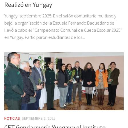
Realizó en Yungay
Yungay, septiembre 2025: En el salón comunitario multiuso y
bajo la organización de la Escuela Fernando Baquedano se
llevó a cabo el “Campeonato Comunal de Cueca Escolar 2025”
en Yungay. Participaron estudiantes de los...
NOTICIAS
SEPTIEMBRE 2, 2025
CET Gendarmería Yungay y el Instituto