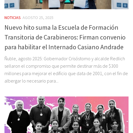
NOTICIAS
AGOSTO 25, 2025
Nuevo hito suma la Escuela de Formación
Transitoria de Carabineros: Firman convenio
para habilitar el Internado Casiano Andrade
Ñuble, agosto 2025: Gobernador Crisóstomo y alcalde Redlich
sellaron el compromiso que permite destinar más de $300
millones para mejorar el edificio que data de 2001, con el fin de
albergar lo necesario para...