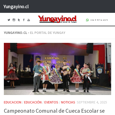
Yungayino.cl
Saltar al contenido
YUNGAYINO.CL
• EL PORTAL DE YUNGAY
EDUCACION
/
EDUCACIÓN
/
EVENTOS
/
NOTICIAS
SEPTIEMBRE 4, 2025
Campeonato Comunal de Cueca Escolar se