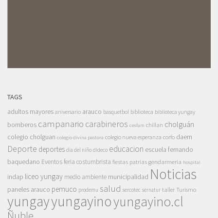
TAGS
adultos mayores
arauco
aniversario
basquetbol
biblioteca
biblioteca yungay
campanario
carabineros
cholguán
bomberos
chillan
cesfam
colegio cholguan
daem
colegio nueva esperanza
corfo
colegio divina pastora
Deporte
educacion
deportes
escuela fernando
dia del niño
dideco
baquedano
Eventos
feria costumbrista
gendarmeria
fiestas patrias
hospital
Noticias
liceo yungay
indap
municipalidad
medio ambiente
salud
pemuco
paneles arauco
taller
Turismo
prodemu
sercotec
sernatur
yungay
yungayino
yungayino.cl
Ñuble