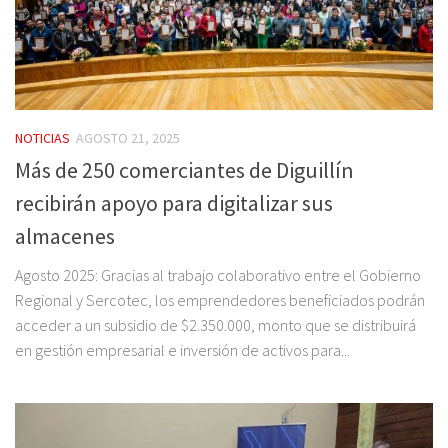
NOTICIAS
AGOSTO 21, 2025
Más de 250 comerciantes de Diguillín
recibirán apoyo para digitalizar sus
almacenes
Agosto 2025: Gracias al trabajo colaborativo entre el Gobierno
Regional y Sercotec, los emprendedores beneficiados podrán
acceder a un subsidio de $2.350.000, monto que se distribuirá
en gestión empresarial e inversión de activos para...