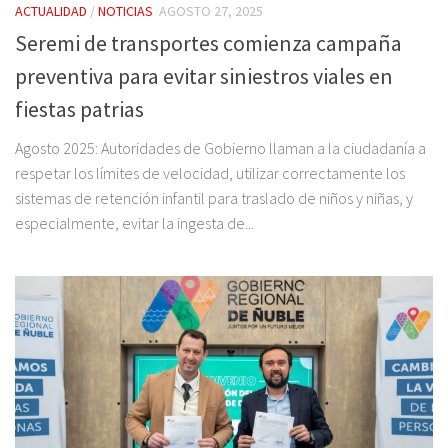
ACTUALIDAD
/
NOTICIAS
AGOSTO 27, 2025
Seremi de transportes comienza campaña
preventiva para evitar siniestros viales en
fiestas patrias
Agosto 2025: Autoridades de Gobierno llaman a la ciudadanía a
respetar los límites de velocidad, utilizar correctamente los
sistemas de retención infantil para traslado de niños y niñas, y
especialmente, evitar la ingesta de...