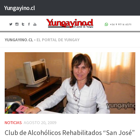
Yungayino.cl
Saltar al contenido
YUNGAYINO.CL
• EL PORTAL DE YUNGAY
NOTICIAS
AGOSTO 20, 2009
Club de Alcohólicos Rehabilitados “San José”