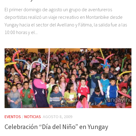
El primer domingo de agosto un grupo de aventureros
deportistas realizó un viaje recreativo en Montanbike desde
Yungay hacia el sector del Avellano y Fátima, la salida fue a las
10:00 horas y el...
EVENTOS
/
NOTICIAS
AGOSTO 8, 2009
Celebración “Día del Niño” en Yungay