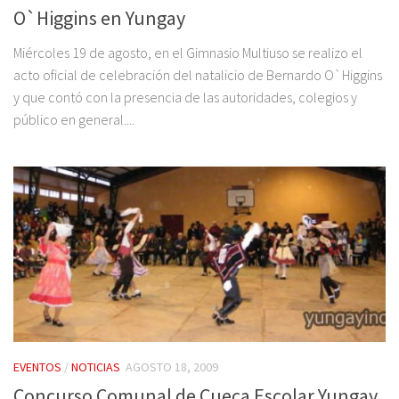
O`Higgins en Yungay
Miércoles 19 de agosto, en el Gimnasio Multiuso se realizo el
acto oficial de celebración del natalicio de Bernardo O`Higgins
y que contó con la presencia de las autoridades, colegios y
público en general....
EVENTOS
/
NOTICIAS
AGOSTO 18, 2009
Concurso Comunal de Cueca Escolar Yungay