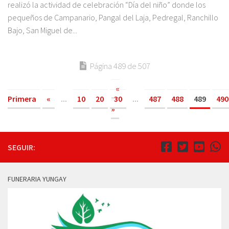
realizó la actividad de celebración “Día del niño” donde los
pequeños de Campanario, Pangal del Laja, Pedregal, Ranchillo
Bajo, San Miguel de...
Página 489 de 507
«
Primera
«
...
10
20
30
...
487
488
489
490
»
SEGUIR:
FUNERARIA YUNGAY