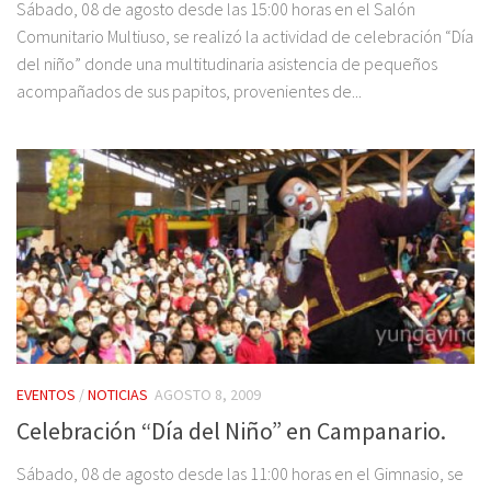
Sábado, 08 de agosto desde las 15:00 horas en el Salón
Comunitario Multiuso, se realizó la actividad de celebración “Día
del niño” donde una multitudinaria asistencia de pequeños
acompañados de sus papitos, provenientes de...
EVENTOS
/
NOTICIAS
AGOSTO 8, 2009
Celebración “Día del Niño” en Campanario.
Sábado, 08 de agosto desde las 11:00 horas en el Gimnasio, se