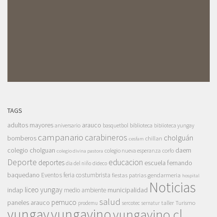
TAGS
adultos mayores
arauco
aniversario
basquetbol
biblioteca
biblioteca yungay
campanario
carabineros
cholguán
bomberos
chillan
cesfam
colegio cholguan
daem
colegio nueva esperanza
corfo
colegio divina pastora
Deporte
educacion
deportes
escuela fernando
dia del niño
dideco
baquedano
Eventos
feria costumbrista
gendarmeria
fiestas patrias
hospital
Noticias
liceo yungay
indap
municipalidad
medio ambiente
salud
pemuco
paneles arauco
taller
Turismo
prodemu
sercotec
sernatur
yungay
yungayino
yungayino.cl