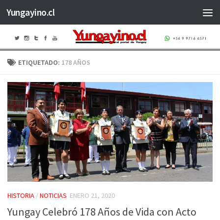
Yungayino.cl
Saltar al contenido
ETIQUETADO:
178 AÑOS
HISTORIA
/
NOTICIAS
ENERO 21, 2020
Yungay Celebró 178 Años de Vida con Acto