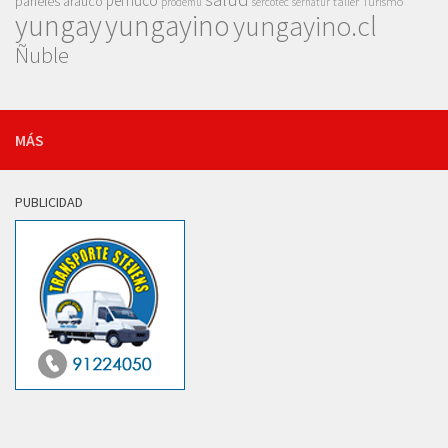
pemuco
paneles arauco
taller
Turismo
prodemu
sercotec
sernatur
yungay
yungayino
yungayino.cl
Ñuble
MÁS
PUBLICIDAD