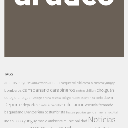
TAGS
adultos mayores
arauco
aniversario
basquetbol
biblioteca
biblioteca yungay
campanario
carabineros
cholguán
bomberos
chillan
cesfam
colegio cholguan
daem
colegio nueva esperanza
corfo
colegio divina pastora
Deporte
educacion
deportes
escuela fernando
dia del niño
dideco
baquedano
Eventos
feria costumbrista
gendarmeria
fiestas patrias
hospital
Noticias
liceo yungay
indap
municipalidad
medio ambiente
salud