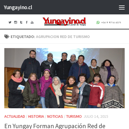
Yungayino.cl
Saltar al contenido
ETIQUETADO:
AGRUPACION RED DE TURISMO
ACTUALIDAD
/
HISTORIA
/
NOTICIAS
/
TURISMO
JULIO 14, 2015
En Yungay Forman Agrupación Red de