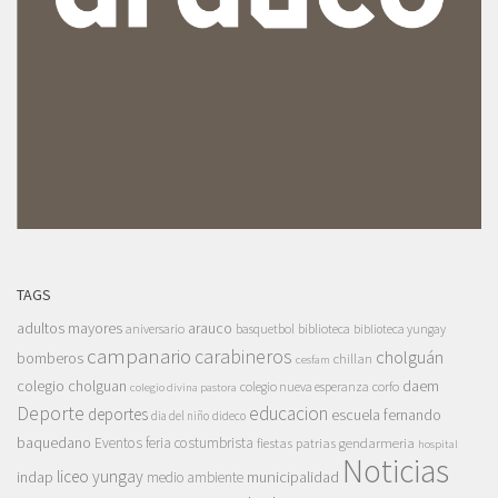
TAGS
adultos mayores
arauco
aniversario
basquetbol
biblioteca
biblioteca yungay
campanario
carabineros
cholguán
bomberos
chillan
cesfam
colegio cholguan
daem
colegio nueva esperanza
corfo
colegio divina pastora
Deporte
educacion
deportes
escuela fernando
dia del niño
dideco
baquedano
Eventos
feria costumbrista
gendarmeria
fiestas patrias
hospital
Noticias
liceo yungay
indap
municipalidad
medio ambiente