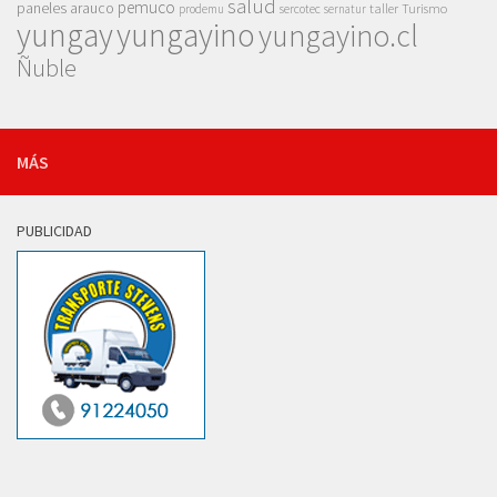
salud
pemuco
paneles arauco
taller
Turismo
prodemu
sercotec
sernatur
yungay
yungayino
yungayino.cl
Ñuble
MÁS
PUBLICIDAD