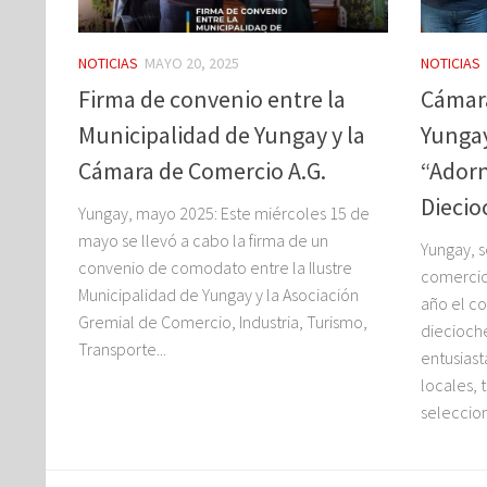
NOTICIAS
MAYO 20, 2025
NOTICIAS
Firma de convenio entre la
Cámar
Municipalidad de Yungay y la
Yungay
Cámara de Comercio A.G.
“Adorn
Diecio
Yungay, mayo 2025: Este miércoles 15 de
mayo se llevó a cabo la firma de un
Yungay, 
convenio de comodato entre la Ilustre
comercio
Municipalidad de Yungay y la Asociación
año el co
Gremial de Comercio, Industria, Turismo,
diecioche
Transporte...
entusias
locales, 
seleccion