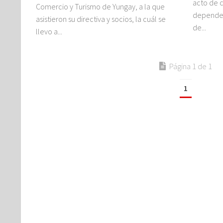
acto de c
Comercio y Turismo de Yungay, a la que
dependen
asistieron su directiva y socios, la cuál se
de...
llevo a...
Página 1 de 1
1