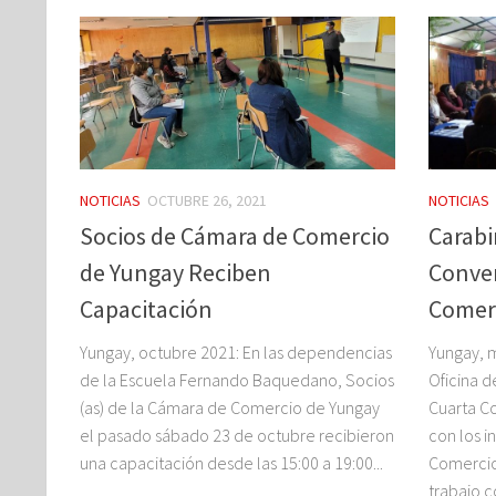
NOTICIAS
OCTUBRE 26, 2021
NOTICIAS
Socios de Cámara de Comercio
Carabi
de Yungay Reciben
Conver
Capacitación
Comer
Yungay, octubre 2021: En las dependencias
Yungay, 
de la Escuela Fernando Baquedano, Socios
Oficina d
(as) de la Cámara de Comercio de Yungay
Cuarta Co
el pasado sábado 23 de octubre recibieron
con los i
una capacitación desde las 15:00 a 19:00...
Comercio
trabajo co