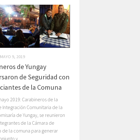
MAYO 9, 2019
neros de Yungay
saron de Seguridad con
ciantes de la Comuna
mayo 2019: Carabineros de la
e Integración Comunitaria de la
misaría de Yungay, se reunieron
ntegrantes de la Cámara de
 de la comuna para generar
njunto y...