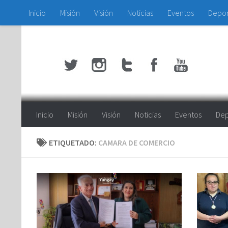
Inicio
Misión
Visión
Noticias
Eventos
Depo
Saltar al contenido
Inicio
Misión
Visión
Noticias
Eventos
Dep
ETIQUETADO:
CAMARA DE COMERCIO