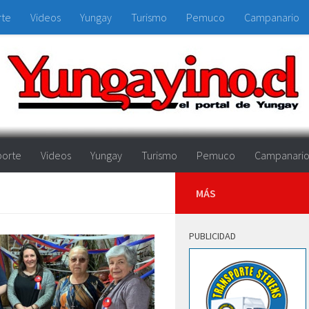
rte
Videos
Yungay
Turismo
Pemuco
Campanario
orte
Videos
Yungay
Turismo
Pemuco
Campanari
MÁS
PUBLICIDAD