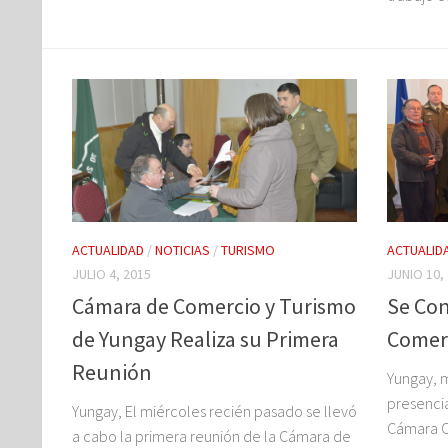
ACTUALIDAD
/
NOTICIAS
/
TURISMO
ACTUALID
JULIO 4, 2015
JUNIO 10,
Cámara de Comercio y Turismo
Se Con
de Yungay Realiza su Primera
Comerc
Reunión
Yungay, m
presencia
Yungay, El miércoles recién pasado se llevó
Cámara C
a cabo la primera reunión de la Cámara de