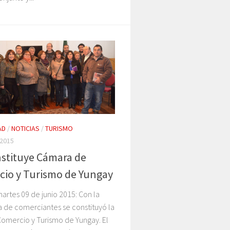
AD
/
NOTICIAS
/
TURISMO
 2015
stituye Cámara de
io y Turismo de Yungay
artes 09 de junio 2015: Con la
 de comerciantes se constituyó la
omercio y Turismo de Yungay. El