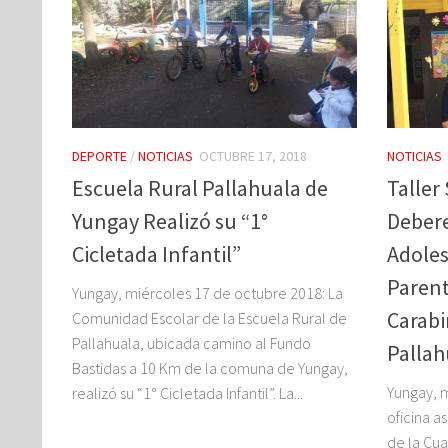
DEPORTE
/
NOTICIAS
OCTUBRE 17, 2018
NOTICIAS
Escuela Rural Pallahuala de
Taller
Yungay Realizó su “1°
Debere
Cicletada Infantil”
Adoles
Parent
Yungay, miércoles 17 de octubre 2018: La
Carabi
Comunidad Escolar de la Escuela Rural de
Pallahuala, ubicada camino al Fundo
Pallah
Bastidas a 10 Km de la comuna de Yungay,
Yungay, m
realizó su “1° Cicletada Infantil”. La...
oficina 
de la Cua