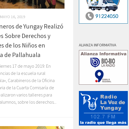
MAYO 16, 2019
neros de Yungay Realizó
es Sobre Derechos y
s de los Niños en
ALIANZA INFORMATIVA
a de Pallahuala
iernes 17 de mayo 2019: En
cias de la escuela rural
la», Carabineros de la Oficina
ia de la Cuarta Comisaría de
alizaron varios talleres para
alumnos, sobre los derechos...