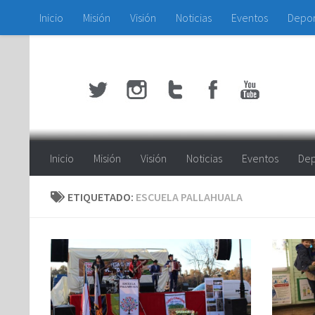
Inicio
Misión
Visión
Noticias
Eventos
Depo
Saltar al contenido
Inicio
Misión
Visión
Noticias
Eventos
Dep
ETIQUETADO:
ESCUELA PALLAHUALA