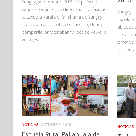
Yungay, septiembre 2018: Después de
varios años un grupo de ex alumnos(as) de
Yungay, 
la Escuela Rural de Pallahuala de Yungay
Escolar d
realizaron un emotivo encuentro, donde
ubicada 
compartieron y estaban felices de volver a
de la co
verse, ya...
emotivo 
presentac
NOTICIAS
OCTUBRE 2, 2016
NOTICIAS
Escuela Rural Pallahuala de