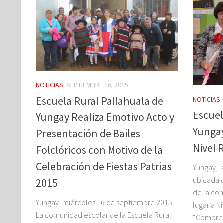
NOTICIAS
SEPTIEMBRE 16, 2015
Escuela Rural Pallahuala de
NOTICIAS
Escuel
Yungay Realiza Emotivo Acto y
Yungay
Presentación de Bailes
Nivel 
Folclóricos con Motivo de la
Celebración de Fiestas Patrias
Yungay, l
ubicada 
2015
de la co
Yungay, miércoles 16 de septiembre 2015:
lugar a N
La comunidad escolar de la Escuela Rural
“Compren