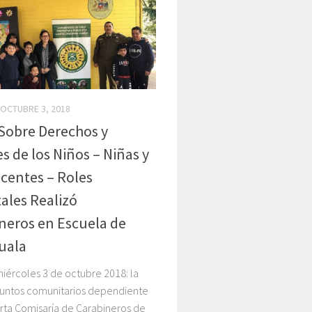
OCTUBRE 3, 2018
 Sobre Derechos y
s de los Niños – Niñas y
centes – Roles
ales Realizó
neros en Escuela de
uala
iércoles 3 de octubre 2018: la
asuntos comunitarios dependiente
rta Comisaría de Carabineros de