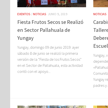
EVENTOS
/
NOTICIAS
JUNIO 9, 2019
NOTICIAS
Fiesta Frutos Secos se Realizó
Carabi
en Sector Pallahuala de
Taller
Yungay
Debere
Escuel
Yungay, domingo 09 de junio 2019: ayer
sábado 8 de junio se realizó la primera
Yungay, v
versión de la “Fiesta de los Frutos Secos”
dependen
en el Sector de Pallahuala, esta actividad
«Pallahua
contó con el apoyo...
Comunitar
Yungay re
padres y 