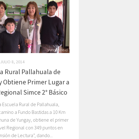
JULIO 8, 2014
a Rural Pallahuala de
 Obtiene Primer Lugar a
Regional Simce 2° Básico
a Escuela Rural de Pallahuala,
camino a Fundo Bastidas a 10 Km
muna de Yungay, obtiene el primer
ivel Regional con 349 puntos en
sión de Lectura”, dando...