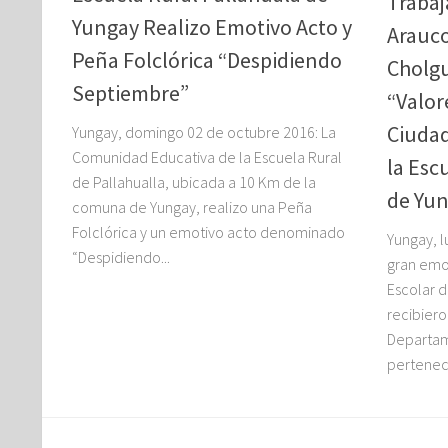
Trabaj
Yungay Realizo Emotivo Acto y
Arauc
Peña Folclórica “Despidiendo
Cholg
Septiembre”
“Valor
Ciudad
Yungay, domingo 02 de octubre 2016: La
Comunidad Educativa de la Escuela Rural
la Esc
de Pallahualla, ubicada a 10 Km de la
de Yu
comuna de Yungay, realizo una Peña
Folclórica y un emotivo acto denominado
Yungay, 
“Despidiendo...
gran emo
Escolar d
recibiero
Departam
perteneci