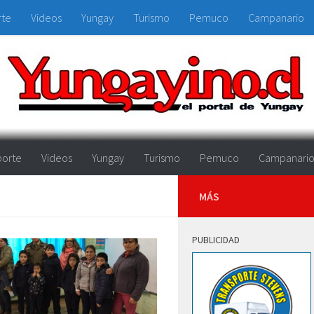
rte
Videos
Yungay
Turismo
Pemuco
Campanario
orte
Videos
Yungay
Turismo
Pemuco
Campanari
MÁS
PUBLICIDAD