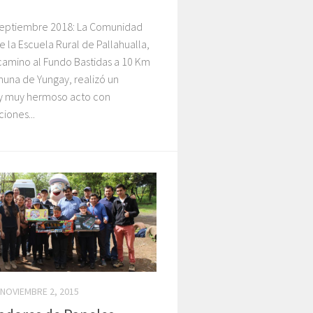
septiembre 2018: La Comunidad
e la Escuela Rural de Pallahualla,
camino al Fundo Bastidas a 10 Km
muna de Yungay, realizó un
y muy hermoso acto con
iones...
NOVIEMBRE 2, 2015