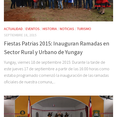
ACTUALIDAD
/
EVENTOS
/
HISTORIA
/
NOTICIAS
/
TURISMO
SEPTIEMBRE 18, 2015
Fiestas Patrias 2015: Inauguran Ramadas en
Sector Rural y Urbano de Yungay
Yungay, viernes 18 de septiembre 2015: Durante la tarde de
este jueves 17 de septiembre a partir de las 16:00 horas como
estaba programado comenzó la inauguración de las ramadas
oficiales de nuestra comuna,...