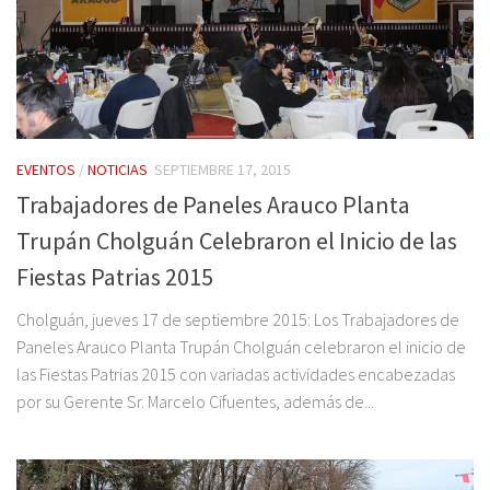
EVENTOS
/
NOTICIAS
SEPTIEMBRE 17, 2015
Trabajadores de Paneles Arauco Planta
Trupán Cholguán Celebraron el Inicio de las
Fiestas Patrias 2015
Cholguán, jueves 17 de septiembre 2015: Los Trabajadores de
Paneles Arauco Planta Trupán Cholguán celebraron el inicio de
las Fiestas Patrias 2015 con variadas actividades encabezadas
por su Gerente Sr. Marcelo Cifuentes, además de...