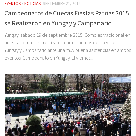
EVENTOS
/
NOTICIAS
SEPTIEMBRE 21, 2015
Campeonatos de Cuecas Fiestas Patrias 2015
se Realizaron en Yungay y Campanario
Yungay, sábado 19 de septiembre 2015: Como es tradicional en
nuestra comuna se realizaron campeonatos de cueca en
Yungay y Campanario ante una muy buena asistencias en ambos
eventos. Campeonato en Yungay: El viernes...