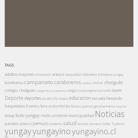
TAGS
adultos mayores
arauco
aniversario
basquetbol
biblioteca
biblioteca yungay
campanario
carabineros
cholguán
bomberos
chillan
cesfam
colegio cholguan
daem
colegio nueva esperanza
corfo
colegio divina pastora
Deporte
educacion
deportes
escuela fernando
dia del niño
dideco
baquedano
Eventos
feria costumbrista
gendarmeria
fiestas patrias
hospital
Noticias
liceo yungay
indap
municipalidad
medio ambiente
salud
pemuco
paneles arauco
taller
Turismo
prodemu
sercotec
sernatur
yungay
yungayino
yungayino.cl