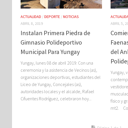
ACTUALIDAD
/
DEPORTE
/
NOTICIAS
ACTUALID
ABRIL 8, 2019
ABRIL 5, 2
Instalan Primera Piedra de
Comien
Gimnasio Polideportivo
Faenas
Municipal Para Yungay
del An
Polide
Yungay, lunes 08 de abril 2019: Con una
ceremonia y la asistencia de Vecinos (as),
Yungay, v
organizaciones deportivas, estudiantes del
contempl
Liceo de Yungay, Concejales (as),
vestidore
autoridades locales y el alcalde, Rafael
musculac
Cifuentes Rodríguez, celebraron hoy...
físico y 
mt2. Con
Página 1 de 1