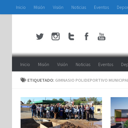
Inicio
Misión
Visión
Noticias
Eventos
Depo
Saltar al contenido
Inicio
Misión
Visión
Noticias
Eventos
Dep
ETIQUETADO:
GIMNASIO POLIDEPORTIVO MUNICIPA