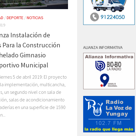
AD
/
DEPORTE
/
NOTICIAS
019
za Instalación de
 Para la Construcción
ALIANZA INFORMATIVA
helado Gimnasio
portivo Municipal
iernes 5 de abril 2019: El proyecto
a implementación, multicancha,
s, un segundo nivel con sala de
ión, salas de acondicionamiento
graderías en una superficie de 1590
...