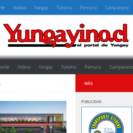
rte
Videos
Yungay
Turismo
Pemuco
Campanario
orte
Videos
Yungay
Turismo
Pemuco
Campanari
L
MÁS
PUBLICIDAD