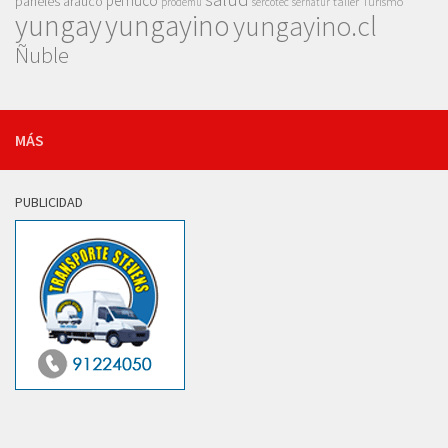
pemuco
paneles arauco
taller
Turismo
prodemu
sercotec
sernatur
yungay
yungayino
yungayino.cl
Ñuble
MÁS
PUBLICIDAD