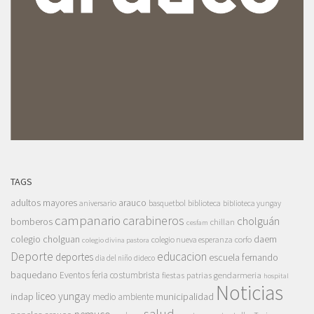
TAGS
adultos mayores
arauco
aniversario
basquetbol
biblioteca
biblioteca yungay
campanario
carabineros
cholguán
bomberos
chillan
cesfam
colegio cholguan
daem
colegio nueva esperanza
corfo
colegio divina pastora
Deporte
educacion
deportes
escuela fernando
dia del niño
dideco
baquedano
Eventos
feria costumbrista
gendarmeria
fiestas patrias
hospital
Noticias
liceo yungay
indap
municipalidad
medio ambiente
salud