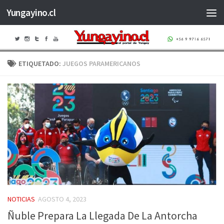
Yungayino.cl
Saltar al contenido
ETIQUETADO:
JUEGOS PARAMERICANOS
NOTICIAS
AGOSTO 4, 2023
Ñuble Prepara La Llegada De La Antorcha