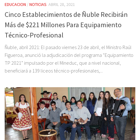
EDUCACION
/
NOTICIAS
ABRIL 28, 2021
Cinco Establecimientos de Ñuble Recibirán
Más de $221 Millones Para Equipamiento
Técnico-Profesional
Ñuble, abril 2021: El pasado viernes 23 de abril, el Ministro Raúl
Figueroa, anunció la adjudicación del programa “Equipamiento
TP 2021” impulsado por el Mineduc, que a nivel nacional,
beneficiará a 139 liceos técnico-profesionales,...