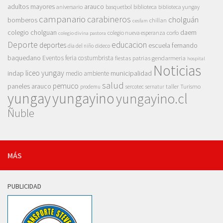
adultos mayores
arauco
aniversario
basquetbol
biblioteca
biblioteca yungay
campanario
carabineros
cholguán
bomberos
chillan
cesfam
colegio cholguan
daem
colegio nueva esperanza
corfo
colegio divina pastora
Deporte
educacion
deportes
escuela fernando
dia del niño
dideco
baquedano
Eventos
feria costumbrista
gendarmeria
fiestas patrias
hospital
Noticias
liceo yungay
indap
municipalidad
medio ambiente
salud
pemuco
paneles arauco
taller
Turismo
prodemu
sercotec
sernatur
yungay
yungayino
yungayino.cl
Ñuble
MÁS
PUBLICIDAD