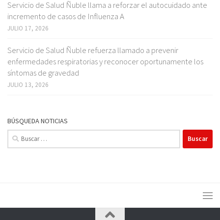
Servicio de Salud Ñuble llama a reforzar el autocuidado ante
incremento de casos de Influenza A
JULIO 17, 2026
Servicio de Salud Ñuble refuerza llamado a prevenir
enfermedades respiratorias y reconocer oportunamente los
síntomas de gravedad
JULIO 13, 2026
BÚSQUEDA NOTICIAS
Buscar: