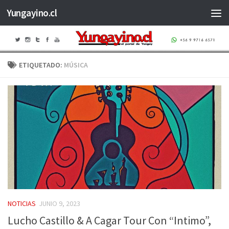
Yungayino.cl
Saltar al contenido
ETIQUETADO:
MÚSICA
NOTICIAS
JUNIO 9, 2023
Lucho Castillo & A Cagar Tour Con “Intimo”,