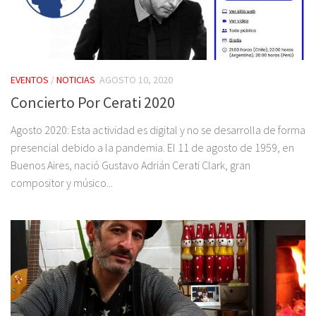
EVENTOS
/
NOTICIAS
AGOSTO 10, 2020
Concierto Por Cerati 2020
Agosto 2020: Esta actividad es digital y no se desarrolla de forma
presencial debido a la pandemia. El 11 de agosto de 1959, en
Buenos Aires, nació Gustavo Adrián Cerati Clark, gran
compositor y músico...