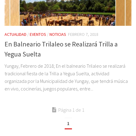
ACTUALIDAD
/
EVENTOS
/
NOTICIAS
FEBRERO 7, 2018
En Balneario Trilaleo se Realizará Trilla a
Yegua Suelta
Yungay, Febrero de 2018; En el balneario Trilaleo se realizará
tradicional fiesta de la Trilla a Yegua Suelta, actividad
organizada por la Municipalidad de Yungay, que tendrá música
en vivo, cocinerías, juegos populares, entre...
Página 1 de 1
1