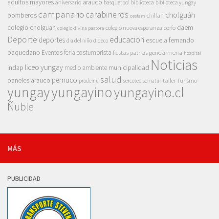
adultos mayores
arauco
aniversario
basquetbol
biblioteca
biblioteca yungay
campanario
carabineros
cholguán
bomberos
chillan
cesfam
colegio cholguan
daem
colegio nueva esperanza
corfo
colegio divina pastora
Deporte
educacion
deportes
escuela fernando
dia del niño
dideco
baquedano
Eventos
feria costumbrista
gendarmeria
fiestas patrias
hospital
Noticias
liceo yungay
indap
municipalidad
medio ambiente
salud
pemuco
paneles arauco
taller
Turismo
prodemu
sercotec
sernatur
yungay
yungayino
yungayino.cl
Ñuble
MÁS
PUBLICIDAD