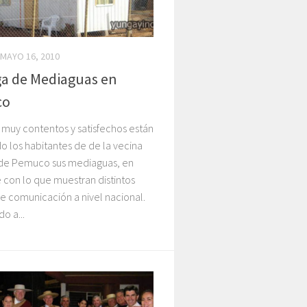
MAYO 16, 2010
a de Mediaguas en
co
muy contentos y satisfechos están
o los habitantes de de la vecina
e Pemuco sus mediaguas, en
 con lo que muestran distintos
e comunicación a nivel nacional.
o a...