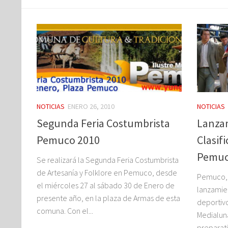
NOTICIAS
ENERO 26, 2010
NOTICIAS
Segunda Feria Costumbrista
Lanzam
Pemuco 2010
Clasif
Pemuc
Se realizará la Segunda Feria Costumbrista
de Artesanía y Folklore en Pemuco, desde
Pemuco, a
el miércoles 27 al sábado 30 de Enero de
lanzamie
presente año, en la plaza de Armas de esta
deportivo
comuna. Con el...
Medialuna
preparati