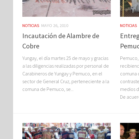
NOTICIAS
MAYO 26, 2010
NOTICIAS
Incautación de Alambre de
Entreg
Cobre
Pemu
Yungay, el día martes 25 de mayo y gracias
Pemuco, 
a las diligencias realizadas por personal de
recibiend
Carabineros de Yungay y Pemuco, en el
comuna d
sector de General Cruz, perteneciente a la
contraste
comuna de Pemuco, se...
medios d
De acuerd