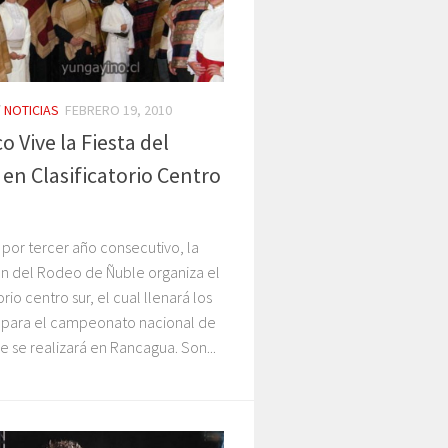
/
NOTICIAS
FEBRERO 19, 2010
 Vive la Fiesta del
en Clasificatorio Centro
por tercer año consecutivo, la
ón del Rodeo de Ñuble organiza el
orio centro sur, el cual llenará los
 para el campeonato nacional de
 se realizará en Rancagua. Son...