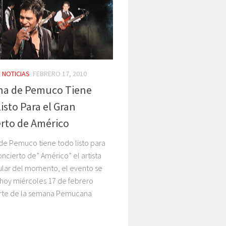
/
NOTICIAS
FEBRERO 17, 2010
a de Pemuco Tiene
isto Para el Gran
rto de Américo
e Pemuco tiene todo listo para
oncierto de” Américo” el artista
lar del momento, el evento se
 hoy miércoles 17 de febrero
te de la semana Pemucana