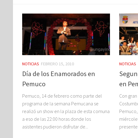
NOTICIAS
FEBRERO 15, 2010
NOTICIAS
Día de los Enamorados en
Segund
Pemuco
en Pe
Pemuco, 14 de febrero como parte del
Con gran 
programa de la semana Pemucana se
Costumbri
realizó un show en la plaza de esta comuna
Pemuco, l
a eso de las 22:00 horas donde los
miércole
asistentes pudieron disfrutar de...
presente 