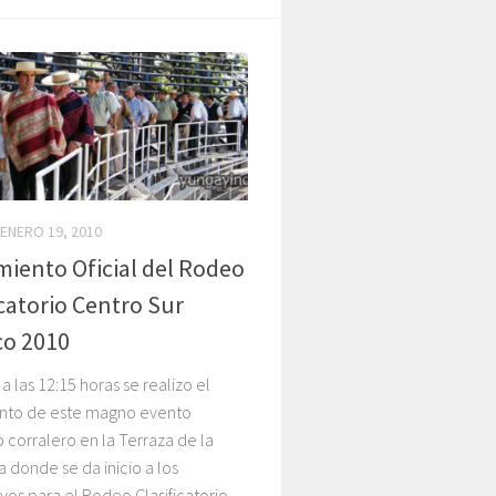
ENERO 19, 2010
iento Oficial del Rodeo
icatorio Centro Sur
o 2010
 las 12:15 horas se realizo el
nto de este magno evento
 corralero en la Terraza de la
 donde se da inicio a los
vos para el Rodeo Clasificatorio