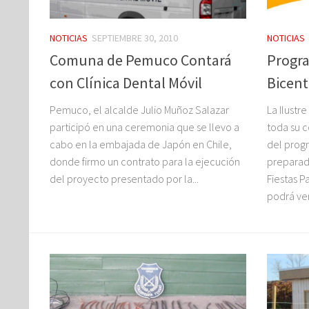
NOTICIAS
SEPTIEMBRE 30, 2010
NOTICIAS
Comuna de Pemuco Contará
Progra
con Clínica Dental Móvil
Bicen
Pemuco, el alcalde Julio Muñoz Salazar
La Ilustr
participó en una ceremonia que se llevo a
toda su c
cabo en la embajada de Japón en Chile,
del prog
donde firmo un contrato para la ejecución
preparad
del proyecto presentado por la...
Fiestas P
podrá ver.