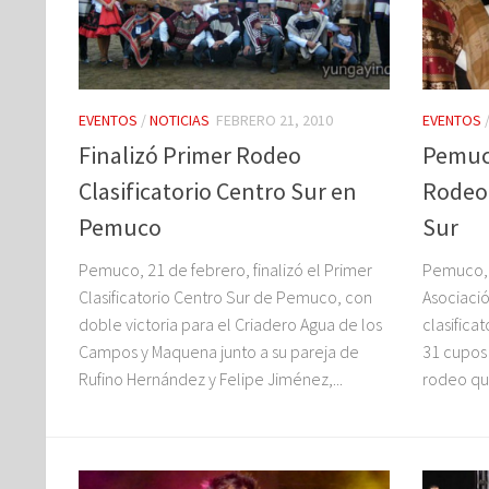
EVENTOS
/
NOTICIAS
FEBRERO 21, 2010
EVENTOS
Finalizó Primer Rodeo
Pemuco
Clasificatorio Centro Sur en
Rodeo 
Pemuco
Sur
Pemuco, 21 de febrero, finalizó el Primer
Pemuco, 
Clasificatorio Centro Sur de Pemuco, con
Asociaci
doble victoria para el Criadero Agua de los
clasificat
Campos y Maquena junto a su pareja de
31 cupos
Rufino Hernández y Felipe Jiménez,...
rodeo que