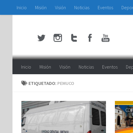
Inicio
Misión
Visión
Noticias
Eventos
Depo
Saltar al contenido
Inicio
Misión
Visión
Noticias
Eventos
Dep
ETIQUETADO:
PEMUCO