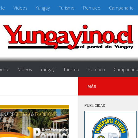
rte
Videos
Yungay
Turismo
Pemuco
Campanario
orte
Videos
Yungay
Turismo
Pemuco
Campanari
MÁS
PUBLICIDAD