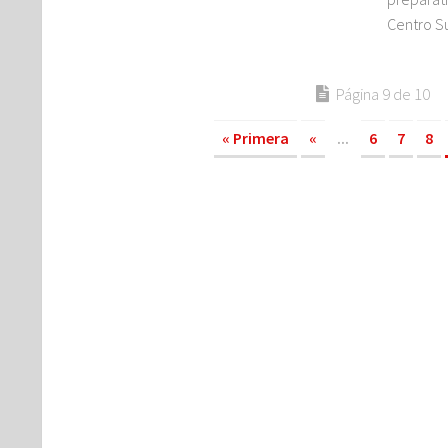
Centro Sur
Página 9 de 10
« Primera
«
...
6
7
8