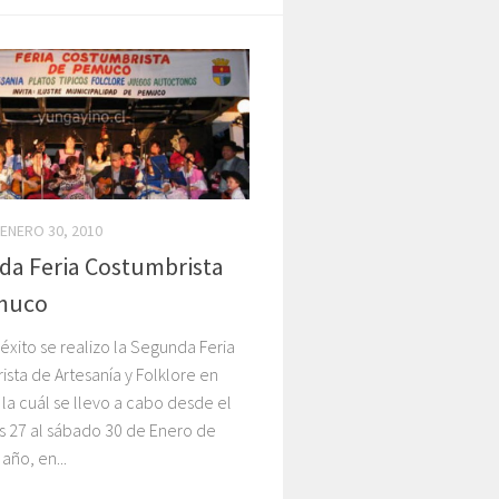
ENERO 30, 2010
a Feria Costumbrista
muco
éxito se realizo la Segunda Feria
sta de Artesanía y Folklore en
a cuál se llevo a cabo desde el
s 27 al sábado 30 de Enero de
año, en...