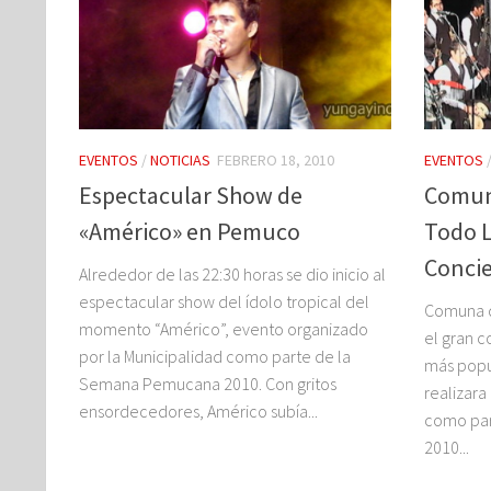
EVENTOS
/
NOTICIAS
FEBRERO 18, 2010
EVENTOS
Espectacular Show de
Comun
«Américo» en Pemuco
Todo L
Concie
Alrededor de las 22:30 horas se dio inicio al
espectacular show del ídolo tropical del
Comuna d
momento “Américo”, evento organizado
el gran c
por la Municipalidad como parte de la
más popu
Semana Pemucana 2010. Con gritos
realizara
ensordecedores, Américo subía...
como par
2010...