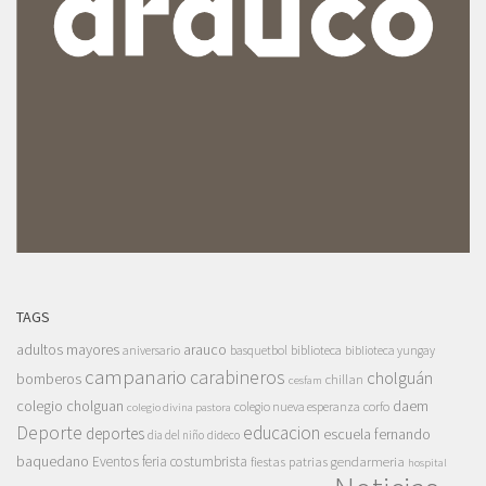
TAGS
adultos mayores
arauco
aniversario
basquetbol
biblioteca
biblioteca yungay
campanario
carabineros
cholguán
bomberos
chillan
cesfam
colegio cholguan
daem
colegio nueva esperanza
corfo
colegio divina pastora
Deporte
educacion
deportes
escuela fernando
dia del niño
dideco
baquedano
Eventos
feria costumbrista
gendarmeria
fiestas patrias
hospital