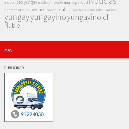
Noticias
liceo yungay
indap
municipalidad
medio ambiente
salud
pemuco
paneles arauco
taller
Turismo
prodemu
sercotec
sernatur
yungay
yungayino
yungayino.cl
Ñuble
MÁS
PUBLICIDAD