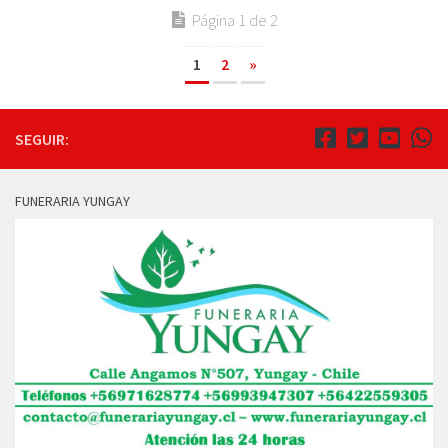
Página 1 de 2
1
2
»
SEGUIR:
FUNERARIA YUNGAY