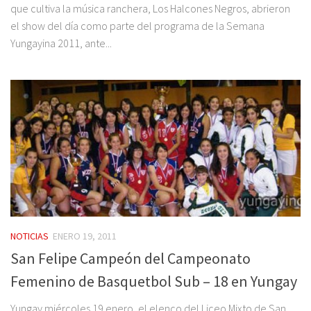
que cultiva la música ranchera, Los Halcones Negros, abrieron
el show del día como parte del programa de la Semana
Yungayina 2011, ante...
NOTICIAS
ENERO 19, 2011
San Felipe Campeón del Campeonato
Femenino de Basquetbol Sub – 18 en Yungay
Yungay miércoles 19 enero, el elenco del Liceo Mixto de San