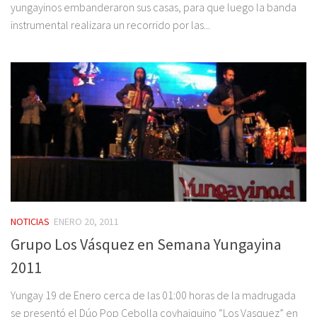
yungayinos embanderaron sus casas, para que luego la banda
instrumental realizara un recorrido por las...
NOTICIAS
ENERO 20, 2011
Grupo Los Vásquez en Semana Yungayina
2011
Yungay 19 de Enero cerca de las 01:00 horas de la madrugada
se presentó el Dúo Pop Cebolla coyhaiquino “Los Vasquez” en