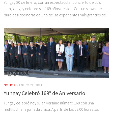
Yungay 20 de Enero, con un espectacular concierto de Luís
Jara, Yungay celebro sus 169 años de vida. Con un show que
duro casi dos horas de uno de las exponentes más grandes de...
NOTICIAS
ENERO 21, 2011
Yungay Celebró 169º de Aniversario
Yungay celebró hoy su aniversario número 169 con una
multitudinaria jornada cívica. A partir de las 08:00 horas los