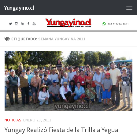
Yungayino.cl
Saltar al contenido
ETIQUETADO:
SEMANA YUNGAYINA 2011
NOTICIAS
ENERO 23, 2011
Yungay Realizó Fiesta de la Trilla a Yegua