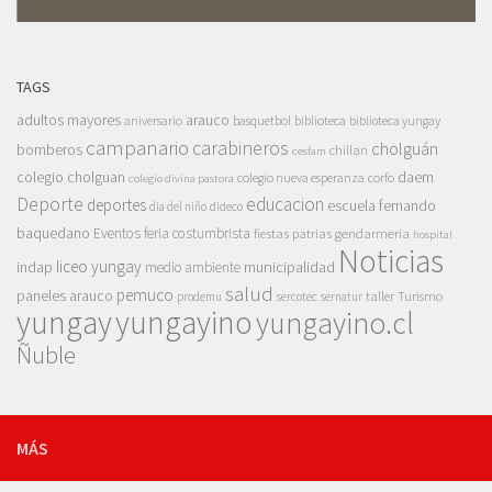
TAGS
adultos mayores
arauco
aniversario
basquetbol
biblioteca
biblioteca yungay
campanario
carabineros
cholguán
bomberos
chillan
cesfam
colegio cholguan
daem
colegio nueva esperanza
corfo
colegio divina pastora
Deporte
educacion
deportes
escuela fernando
dia del niño
dideco
baquedano
Eventos
feria costumbrista
gendarmeria
fiestas patrias
hospital
Noticias
liceo yungay
indap
municipalidad
medio ambiente
salud
pemuco
paneles arauco
taller
Turismo
prodemu
sercotec
sernatur
yungay
yungayino
yungayino.cl
Ñuble
MÁS