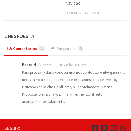
Navidad
DICIEMBRE 17, 2014
1 RESPUESTA
Comentarios
1
Pingbacks
0
Pedro M
enero 30, 2012 a las 4:32 pm
Para precisar y dar a conocer una noticia de esta embergadura se
necesita no omitir a los verdaderos responsables del evento,
Peucanos de la Alta Cordillera y su coordinadora Jimena
Proboste, Bien por ellos… he ahi el mérito, el resto
acompañamos solamente.
SEGUIR: