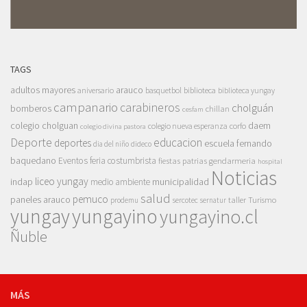
TAGS
adultos mayores
arauco
aniversario
basquetbol
biblioteca
biblioteca yungay
campanario
carabineros
cholguán
bomberos
chillan
cesfam
colegio cholguan
daem
colegio nueva esperanza
corfo
colegio divina pastora
Deporte
educacion
deportes
escuela fernando
dia del niño
dideco
baquedano
Eventos
feria costumbrista
gendarmeria
fiestas patrias
hospital
Noticias
liceo yungay
indap
municipalidad
medio ambiente
salud
pemuco
paneles arauco
taller
Turismo
prodemu
sercotec
sernatur
yungay
yungayino
yungayino.cl
Ñuble
MÁS