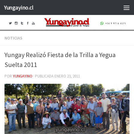
Yungayino.cl
Saltar al contenido
NOTICIAS
Yungay Realizó Fiesta de la Trilla a Yegua
Suelta 2011
POR
YUNGAYINO
· PUBLICADA
ENERO 23, 2011