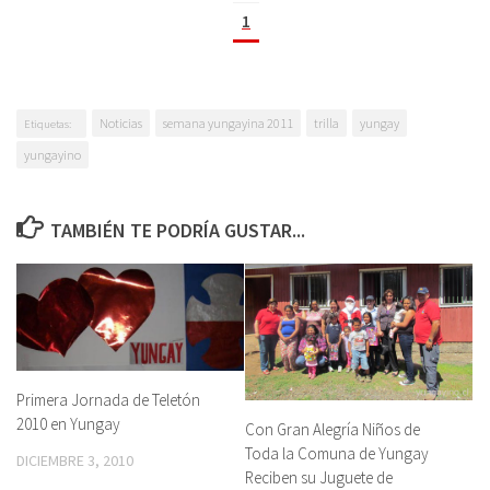
1
Noticias
semana yungayina 2011
trilla
yungay
Etiquetas:
yungayino
TAMBIÉN TE PODRÍA GUSTAR...
Primera Jornada de Teletón
2010 en Yungay
Con Gran Alegría Niños de
Toda la Comuna de Yungay
DICIEMBRE 3, 2010
Reciben su Juguete de