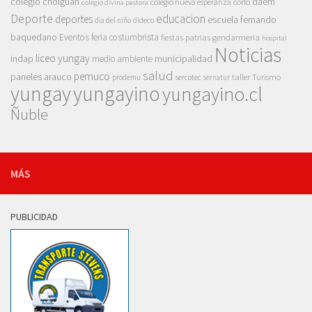
colegio cholguan
daem
colegio nueva esperanza
corfo
colegio divina pastora
Deporte
educacion
deportes
escuela fernando
dia del niño
dideco
baquedano
Eventos
feria costumbrista
gendarmeria
fiestas patrias
hospital
Noticias
liceo yungay
indap
municipalidad
medio ambiente
salud
pemuco
paneles arauco
taller
Turismo
prodemu
sercotec
sernatur
yungay
yungayino
yungayino.cl
Ñuble
MÁS
PUBLICIDAD