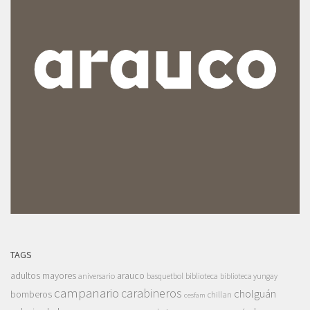
TAGS
adultos mayores
arauco
aniversario
basquetbol
biblioteca
biblioteca yungay
campanario
carabineros
cholguán
bomberos
chillan
cesfam