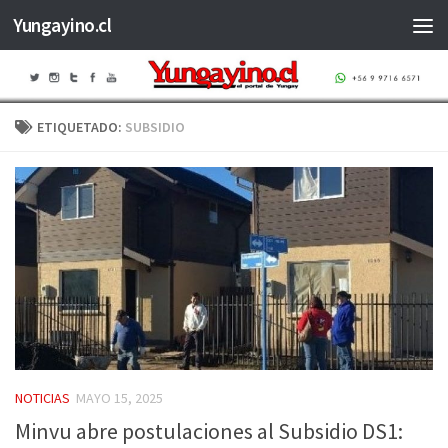
Yungayino.cl
Saltar al contenido
ETIQUETADO:
SUBSIDIO
NOTICIAS
MAYO 15, 2025
Minvu abre postulaciones al Subsidio DS1: