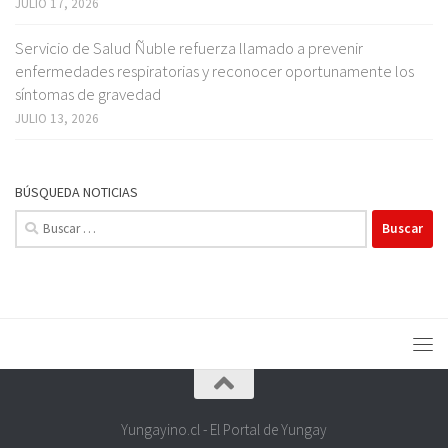
JULIO 17, 2026
Servicio de Salud Ñuble refuerza llamado a prevenir
enfermedades respiratorias y reconocer oportunamente los
síntomas de gravedad
JULIO 13, 2026
BÚSQUEDA NOTICIAS
Buscar:
Yungayino.cl - El Portal de Yungay