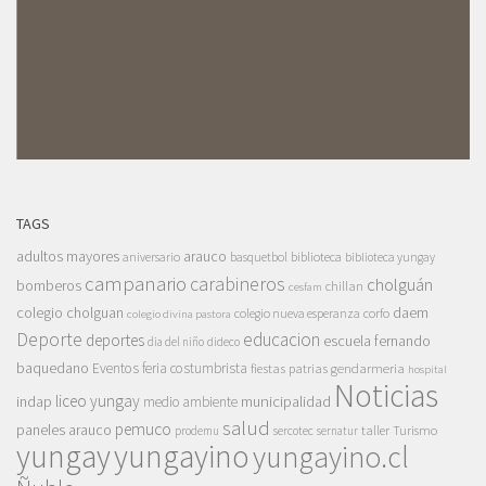
TAGS
adultos mayores
arauco
aniversario
basquetbol
biblioteca
biblioteca yungay
campanario
carabineros
cholguán
bomberos
chillan
cesfam
colegio cholguan
daem
colegio nueva esperanza
corfo
colegio divina pastora
Deporte
educacion
deportes
escuela fernando
dia del niño
dideco
baquedano
Eventos
feria costumbrista
gendarmeria
fiestas patrias
hospital
Noticias
liceo yungay
indap
municipalidad
medio ambiente
salud
pemuco
paneles arauco
taller
Turismo
prodemu
sercotec
sernatur
yungay
yungayino
yungayino.cl