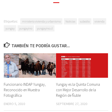
Etiquetas:
ministerio vivienda y urbanismo
Noticias
subsidio
vivienda
yungay
yungayino
yungayino.cl
TAMBIÉN TE PODRÍA GUSTAR...
Funcionario INDAP Yungay,
Yungay es la Quinta Comuna
Reconocido en Muestra
con Mejor Desarrollo de la
Fotográfica
Región de Ñuble
ENERO 5, 2010
SEPTIEMBRE 27, 2020