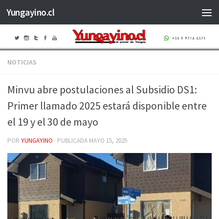
Yungayino.cl
Saltar al contenido
NOTICIAS
Minvu abre postulaciones al Subsidio DS1:
Primer llamado 2025 estará disponible entre
el 19 y el 30 de mayo
POR
YUNGAYINO
· PUBLICADA
MAYO 15, 2025